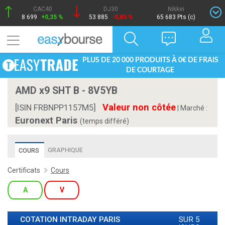
CAC40
DJ30
Nikkei
8 699
+0,35 %
53 885
-0,85 %
65 683 Pts (c)
PLUS DE 20 000 PRODUITS À 0€ DE FRAIS
DE COURTAGE
AMD x9 SHT B - 8V5YB
Valeur non côtée
[ISIN FRBNPP1157M5]
|
Marché :
Euronext Paris
(temps différé)
GRAPHIQUE
COURS
Certificats
Cours
A
V
COTATION INTRADAY
PARIS
SUR 5