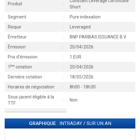
Constant Leverage Certificate
Produit
:
Short
Segment
:
Pure indexation
Risque
:
Leveraged
Émetteur
:
BNP PARIBAS ISSUANCE B.V.
Émission
:
20/04/2026
Prix d'émission
:
1 EUR
ère
1
cotation
:
20/04/2026
Dernière cotation
:
18/05/2026
Horaires de négociation
:
8h00 - 18h30
Sous-jacent éligible à la
:
Non
TTF
GRAPHIQUE
: INTRADAY
/
SUR UN AN