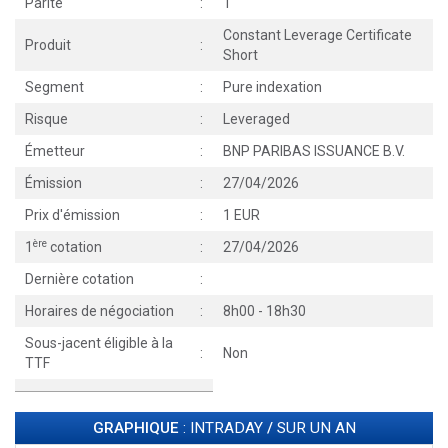
Parité
:
1
Constant Leverage Certificate
Produit
:
Short
Segment
:
Pure indexation
Risque
:
Leveraged
Émetteur
:
BNP PARIBAS ISSUANCE B.V.
Émission
:
27/04/2026
Prix d'émission
:
1 EUR
ère
1
cotation
:
27/04/2026
Dernière cotation
:
Horaires de négociation
:
8h00 - 18h30
Sous-jacent éligible à la
:
Non
TTF
GRAPHIQUE
: INTRADAY
/
SUR UN AN