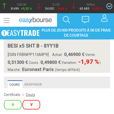
CAC40
DJ30
Nikkei
8 699
+0,35 %
54 001
-0,64 %
65 683
-0,93 %
PLUS DE 20 000 PRODUITS À 0€ DE FRAIS
DE COURTAGE
BESI x5 SHT B - 8YY1B
0,46900
[ISIN FRBNPP116MP9]
Achat :
Vente :
-1,97 %
0,51300
0,49800
Cours :
Variation :
|
Euronext Paris
Marché :
(temps différé)
GRAPHIQUE
COURS
Certificats
Cours
A
V