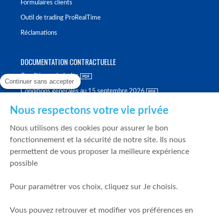
Formulaires clients
Outil de trading ProRealTime
Réclamations
DOCUMENTATION CONTRACTUELLE
Conditions générales
Continuer sans accepter
Conditions générales au 15 septembre 2026
Brochure tarifaire
Nous respectons votre vie privée
Rapport sur la qualité d'exécution
Nous utilisons des cookies pour assurer le bon
Politique de meilleure sélection
fonctionnement et la sécurité de notre site. Ils nous
permettent de vous proposer la meilleure expérience
Politique de durabilité
possible
Fonds de garantie des dépôts et de résolution
Pour paramétrer vos choix, cliquez sur Je choisis.
SÉCURITÉ & DONNÉES PERSONNELLES
Vous pouvez retrouver et modifier vos préférences en
Mentions légales