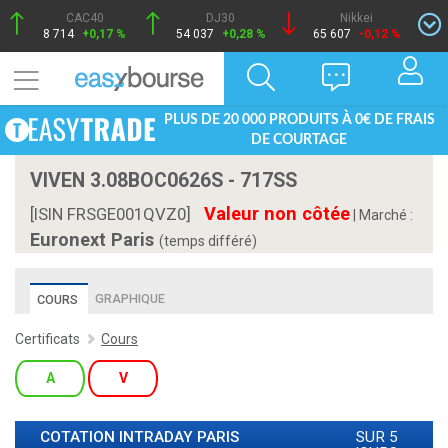
CAC40
DJ30
Nikkei
8 714
+0,17 %
54 037
+0,28 %
65 607
-0,12 %
PLUS DE 20 000 PRODUITS À 0€ DE FRAIS
DE COURTAGE
VIVEN 3.08BOC0626S - 717SS
Valeur non côtée
[ISIN FRSGE001QVZ0]
|
Marché :
Euronext Paris
(temps différé)
GRAPHIQUE
COURS
Certificats
Cours
A
V
COTATION INTRADAY
PARIS
SUR 5