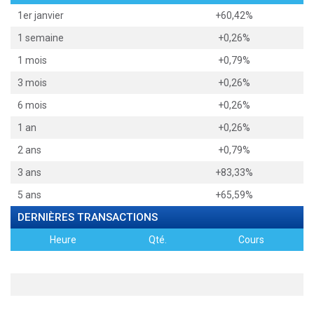
1er janvier
+60,42%
1 semaine
+0,26%
1 mois
+0,79%
3 mois
+0,26%
6 mois
+0,26%
1 an
+0,26%
2 ans
+0,79%
3 ans
+83,33%
5 ans
+65,59%
DERNIÈRES TRANSACTIONS
Heure
Qté.
Cours