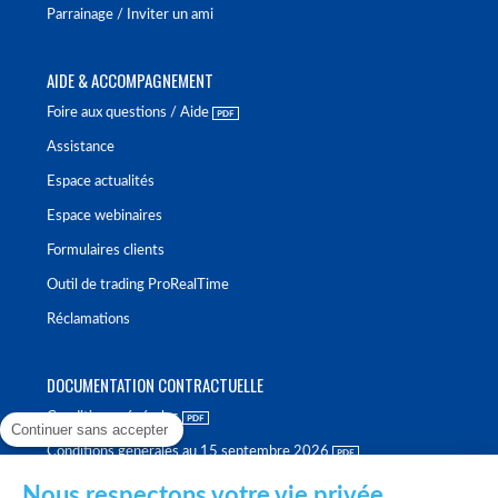
Parrainage / Inviter un ami
AIDE & ACCOMPAGNEMENT
Foire aux questions / Aide
Assistance
Espace actualités
Espace webinaires
Formulaires clients
Outil de trading ProRealTime
Réclamations
DOCUMENTATION CONTRACTUELLE
Conditions générales
Continuer sans accepter
Conditions générales au 15 septembre 2026
Brochure tarifaire
Nous respectons votre vie privée