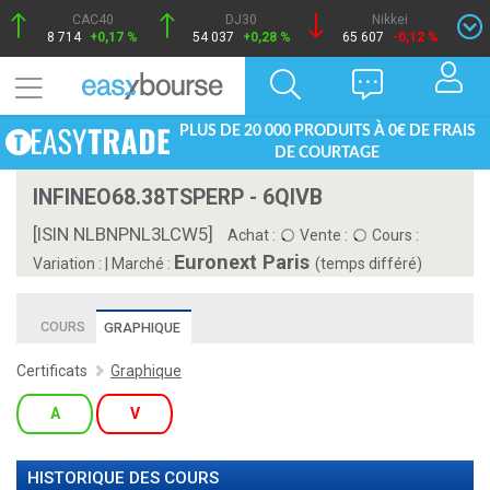
CAC40
DJ30
Nikkei
8 714
+0,17 %
54 037
+0,28 %
65 607
-0,12 %
PLUS DE 20 000 PRODUITS À 0€ DE FRAIS
DE COURTAGE
INFINEO68.38TSPERP - 6QIVB
[ISIN NLBNPNL3LCW5]
Achat :
Vente :
Cours :
Euronext Paris
Variation :
|
Marché :
(temps différé)
COURS
GRAPHIQUE
Certificats
Graphique
A
V
HISTORIQUE DES COURS