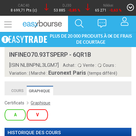
CAC40
DJ30
Nikkei
8 699,71 Pts (c)
53 885
-0,85 %
65 271
-0,63 %
PLUS DE 20 000 PRODUITS À 0€ DE FRAIS
DE COURTAGE
INFINEO70.93TSPERP - 6QR1B
[ISIN NLBNPNL3LGM7]
Achat :
Vente :
Cours :
Euronext Paris
Variation :
|
Marché :
(temps différé)
COURS
GRAPHIQUE
Certificats
Graphique
A
V
HISTORIQUE DES COURS