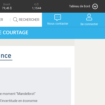
Brent
/$
Tableau de Bord
79,45 $
1,1544
ER
RECHERCHER
Nous contacter
Se connecter
DE COURTAGE
 Le moment "Mandelbrot"
 l'incertitude en économie