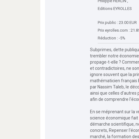
Philippe HERLIN ,
Editions EYROLLES
Prix public : 23.00 EUR
Prix eyrolles.com : 21.
Réduction : -5%
Subprimes, dette publique
trembler notre économie 
propage-t-elle ? Comment
et contradictoires, ne so
ignore souvent que la pri
mathématicien français B
par Nassim Taleb, le déc
ainsi que celles d'autres 
afin de comprendre l'éc
En se méprenant sur la vra
science économique fait 
démarche scientifique, n
concrets, Repenser l'éco
marché, la formation des p