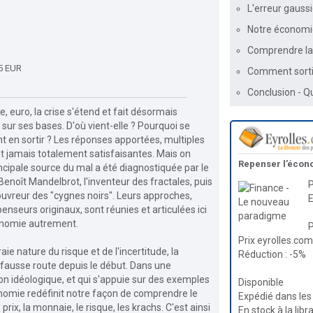
L'erreur gauss
Notre économie
Comprendre la 
85 EUR
Comment sortir
Conclusion - Q
, euro, la crise s'étend et fait désormais
sur ses bases. D'où vient-elle ? Pourquoi se
 en sortir ? Les réponses apportées, multiples
nt jamais totalement satisfaisantes. Mais on
Repenser l’écon
ncipale source du mal a été diagnostiquée par le
enoît Mandelbrot, l'inventeur des fractales, puis
P
ouvreur des "cygnes noirs". Leurs approches,
penseurs originaux, sont réunies et articulées ici
onomie autrement.
P
Prix eyrolles.com
ie nature du risque et de l'incertitude, la
Réduction : -5%
fausse route depuis le début. Dans une
on idéologique, et qui s'appuie sur des exemples
Disponible
nomie redéfinit notre façon de comprendre le
Expédié dans les
rix, la monnaie, le risque, les krachs. C'est ainsi
En stock à la libr