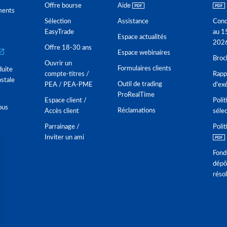
Offre bourse
Aide
ments
Sélection
Assistance
Cond
EasyTrade
au 1
Espace actualités
202
Offre 18-30 ans
Espace webinaires
Broc
Ouvrir un
Formulaires clients
duite
compte-titres /
Rappo
stale
Outil de trading
PEA / PEA-PME
d'ex
ProRealTime
Espace client /
Polit
ous
Réclamations
Accès client
séle
Parrainage /
Polit
Inviter un ami
Fond
dépô
réso