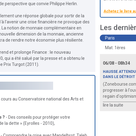
e perspective que convie Philippe Herlin.
Achetez le livre a
ement une réponse globale pour sortir de la
qu'à l'avenir une crise financière ne provoque des
Les derniè
. La notion de monnaie complémentaire en
e nouvelle dimension de la monnaie, ancienne
Paris
ra de rendre notre économie plus résiliente.
Mat. 1ères
end et prolonge Finance : le nouveau
, qui a été salué par la presse et a obtenu le
06/08 - 08h34
4e Prix Turgot (2011).
HAUSSE ATTENDU
DANS LE DÉTROIT
(Zonebourse.com
progresser à l'ou
regain d'optimisme
 cours au Conservatoire national des Arts et
lire la suite
e ?
- Des conseils pour protéger votre
e la dette » (Eyrolles - 2010),
- Comprendre la crise avec Mandelbrot, Taleb...