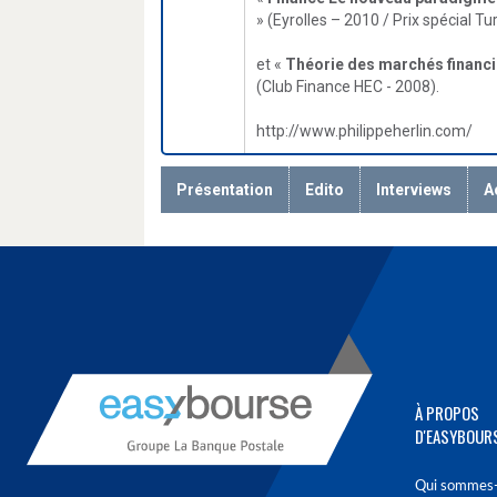
» (Eyrolles – 2010 / Prix spécial T
et «
Théorie des marchés financi
(Club Finance HEC - 2008).
http://www.philippeherlin.com/
Présentation
Edito
Interviews
A
À PROPOS
D'EASYBOUR
Qui sommes-