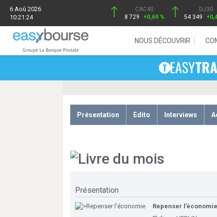
6 Aoû 2026
CAC40
DJ30
10:21:24
8 729
+0,69 %
54 349
+0,
NOUS DÉCOUVRIR
CO
Présentation
Edito
Interviews
A
Présentation
Repenser l’économi