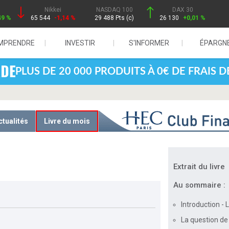
Nikkei
NASDAQ 100
DAX 30
49 %
65 544
-1,14 %
29 488 Pts (c)
26 130
+0,01 %
MPRENDRE
INVESTIR
S'INFORMER
ÉPARGN
PLUS DE 20 000 PRODUITS À 0€ DE FRAIS 
ctualités
Livre du mois
Extrait du livre
Au sommaire :
Introduction -
e
La question de