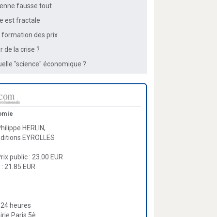
ienne fausse tout
 est fractale
formation des prix
 de la crise ?
uelle "science" économique ?
omie
hilippe HERLIN,
Editions EYROLLES
rix public : 23.00 EUR
 : 21.85 EUR
 24 heures
airie Paris 5è