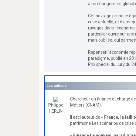
à un changement global d
Cet ouvrage propose égal
crise actuelle, et éviter 
ravages dans l'économie
particulier ouvre sur un
mais oubliée, qui permett
Repenser l'économie repr
paradigme, publié en 2010
Prix spécial du Jury du 2
Les auteurs
Chercheur en finance et chargé de
Philippe
Métiers (CNAM).
HERLIN
Il est l’auteur de «
France, la faillit
patrimoine Les scénarios de crise d
«
Finance Le nouveau paradigme