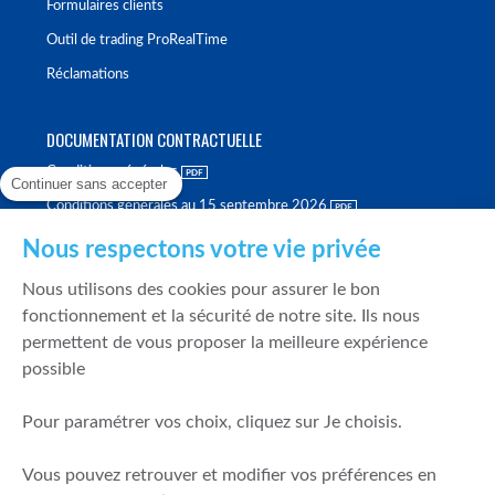
Formulaires clients
Outil de trading ProRealTime
Réclamations
DOCUMENTATION CONTRACTUELLE
Conditions générales
Continuer sans accepter
Conditions générales au 15 septembre 2026
Brochure tarifaire
Nous respectons votre vie privée
Rapport sur la qualité d'exécution
Nous utilisons des cookies pour assurer le bon
Politique de meilleure sélection
fonctionnement et la sécurité de notre site. Ils nous
permettent de vous proposer la meilleure expérience
Politique de durabilité
possible
Fonds de garantie des dépôts et de résolution
Pour paramétrer vos choix, cliquez sur Je choisis.
SÉCURITÉ & DONNÉES PERSONNELLES
Vous pouvez retrouver et modifier vos préférences en
Mentions légales