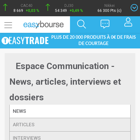
CAC40
DJ30
Nikkei
8 669
+0,03 %
54 349
+0,49 %
66 300 Pts (c)
PLUS DE 20 000 PRODUITS À 0€ DE FRAIS
DE COURTAGE
Espace Communication -
News, articles, interviews et
dossiers
NEWS
ARTICLES
INTERVIEWS