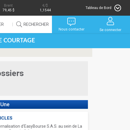
Brent
/$
Tableau de Bord
79,45 $
1,1544
ER
RECHERCHER
Nous contacter
Se connecter
DE COURTAGE
ossiers
 Une
ICLES
ernalisation d'EasyBourse S.A.S. au sein de La