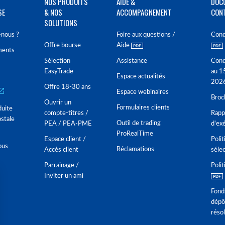
NOS PRODUITS
AIDE &
DOC
SE
& NOS
ACCOMPAGNEMENT
CON
SOLUTIONS
nous ?
Foire aux questions /
Cond
Offre bourse
Aide
ments
Sélection
Assistance
Cond
EasyTrade
au 1
Espace actualités
202
Offre 18-30 ans
Espace webinaires
Broc
Ouvrir un
Formulaires clients
duite
compte-titres /
Rappo
stale
Outil de trading
PEA / PEA-PME
d'ex
ProRealTime
Espace client /
Polit
ous
Réclamations
Accès client
séle
Parrainage /
Polit
Inviter un ami
Fond
dépô
réso