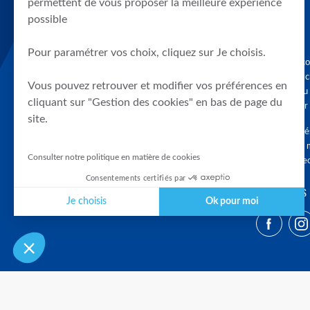
permettent de vous proposer la meilleure expérience
possible
Pour paramétrer vos choix, cliquez sur Je choisis.
Graphique, co
en quelques cl
Vous pouvez retrouver et modifier vos préférences en
tendances du
cliquant sur "Gestion des cookies" en bas de page du
accompagner 
site.
Tous droits r
différés d'au 
Consulter notre politique en matière de cookies
clients connec
Consentements certifiés par
SUIVEZ-NOUS
Je choisis
Ok pour moi
Plateforme de Gestion du Consentement : Personnalisez vos Optio
Axeptio consent
Notre plateforme vous permet d'adapter et de gérer vos paramètres 