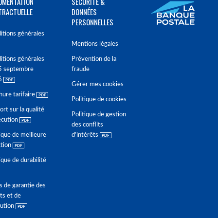
UMENTATION
SÉCURITÉ &
TRACTUELLE
DONNÉES
PERSONNELLES
itions générales
Mentions légales
itions générales
Prévention de la
5 septembre
fraude
6
Gérer mes cookies
hure tarifaire
Politique de cookies
rt sur la qualité
Politique de gestion
écution
des conflits
ique de meilleure
d'intérêts
ction
ique de durabilité
s de garantie des
ts et de
lution