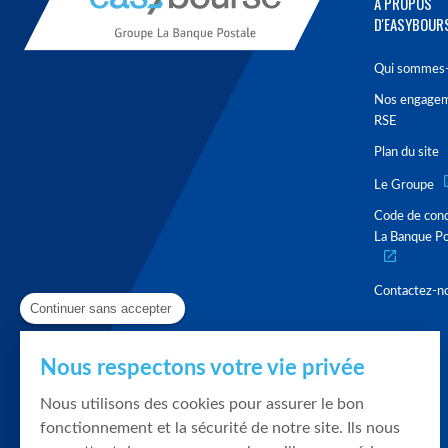
À PROPOS
D'EASYBOUR
Qui sommes-
Nos engage
RSE
Plan du site
Le Groupe
Code de con
La Banque Po
Contactez-n
Continuer sans accepter
Nous respectons votre vie privée
Nous utilisons des cookies pour assurer le bon
fonctionnement et la sécurité de notre site. Ils nous