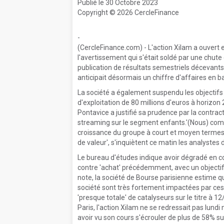
Publié le 30 Octobre 2023
Copyright © 2026 CercleFinance
-
(CercleFinance.com) - L'action Xilam a ouvert e
l'avertissement qui s'était soldé par une chute
publication de résultats semestriels décevants,
anticipait désormais un chiffre d'affaires en b
La société a également suspendu les objectifs d
d'exploitation de 80 millions d'euros à horiz
Pontavice a justifié sa prudence par la cont
streaming sur le segment enfants.'(Nous) com
croissance du groupe à court et moyen termes e
de valeur', s'inquiètent ce matin les analystes 
Le bureau d'études indique avoir dégradé en c
contre 'achat' précédemment, avec un objectif 
note, la société de Bourse parisienne estime qu
société sont très fortement impactées par ces 
'presque totale' de catalyseurs sur le titre à 
Paris, l'action Xilam ne se redressait pas lun
avoir vu son cours s'écrouler de plus de 58% su