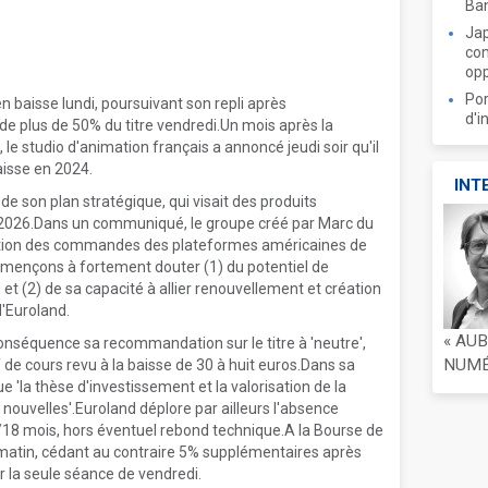
Ban
Jap
com
opp
Por
n baisse lundi, poursuivant son repli après
d'i
 de plus de 50% du titre vendredi.Un mois après la
 le studio d'animation français a annoncé jeudi soir qu'il
aisse en 2024.
INT
e son plan stratégique, qui visait des produits
on 2026.Dans un communiqué, le groupe créé par Marc du
raction des commandes des plateformes américaines de
mençons à fortement douter (1) du potentiel de
t (2) de sa capacité à allier renouvellement et création
d'Euroland.
« AU
onséquence sa recommandation sur le titre à 'neutre',
NUMÉR
de cours revu à la baisse de 30 à huit euros.Dans sa
e 'la thèse d'investissement et la valorisation de la
nouvelles'.Euroland déplore par ailleurs l'absence
12/18 mois, hors éventuel rebond technique.A la Bourse de
di matin, cédant au contraire 5% supplémentaires après
r la seule séance de vendredi.