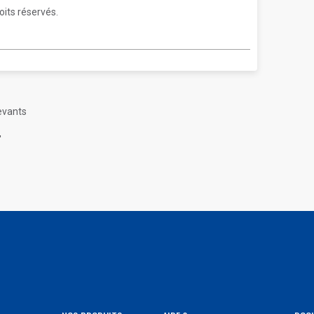
oits réservés.
cevants
'