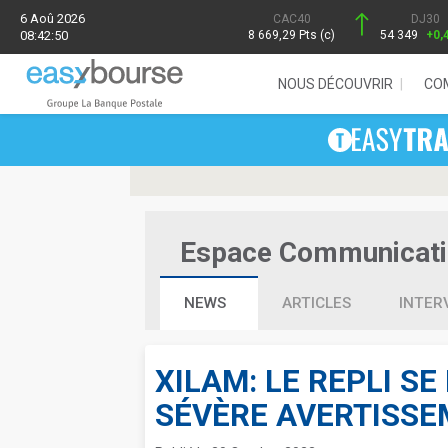
6 Aoû 2026
CAC40
DJ30
08:42:50
8 669,29 Pts (c)
54 349
+0,
NOUS DÉCOUVRIR
CO
Espace Communication
NEWS
ARTICLES
INTER
XILAM: LE REPLI S
SÉVÈRE AVERTISS