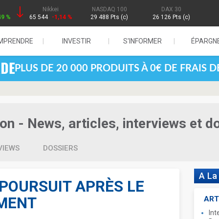
Nikkei
NASDAQ 100
DAX 30
49 %
65 544
-1,14 %
29 488 Pts (c)
26 126 Pts (c)
MPRENDRE
INVESTIR
S'INFORMER
ÉPARGN
PLUS DE 20 000 PRODUITS À 0€ DE FRAIS 
 - News, articles, interviews et d
VIEWS
DOSSIERS
A La
E POURSUIT APRÈS LE
EMENT
ART
Int