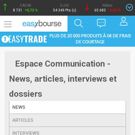
CAC40
DJ30
Nikkei
8 731
+0,72 %
54 349 Pts (c)
65 683
-0,93 %
PLUS DE 20 000 PRODUITS À 0€ DE FRAIS
DE COURTAGE
Espace Communication -
News, articles, interviews et
dossiers
NEWS
ARTICLES
INTERVIEWS