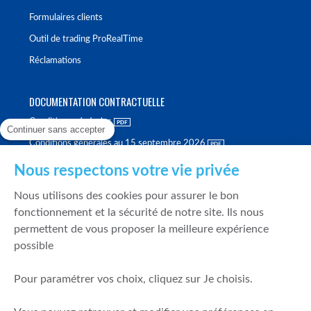
Formulaires clients
Outil de trading ProRealTime
Réclamations
DOCUMENTATION CONTRACTUELLE
Conditions générales
Continuer sans accepter
Conditions générales au 15 septembre 2026
Brochure tarifaire
Nous respectons votre vie privée
Rapport sur la qualité d'exécution
Nous utilisons des cookies pour assurer le bon
Politique de meilleure sélection
fonctionnement et la sécurité de notre site. Ils nous
permettent de vous proposer la meilleure expérience
Politique de durabilité
possible
Fonds de garantie des dépôts et de résolution
Pour paramétrer vos choix, cliquez sur Je choisis.
SÉCURITÉ & DONNÉES PERSONNELLES