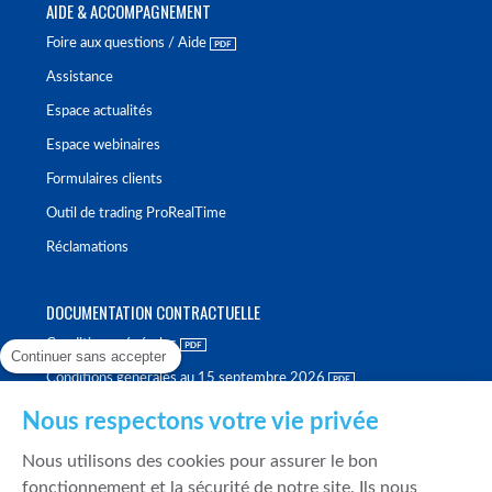
AIDE & ACCOMPAGNEMENT
Foire aux questions / Aide
Assistance
Espace actualités
Espace webinaires
Formulaires clients
Outil de trading ProRealTime
Réclamations
DOCUMENTATION CONTRACTUELLE
Conditions générales
Continuer sans accepter
Conditions générales au 15 septembre 2026
Brochure tarifaire
Nous respectons votre vie privée
Rapport sur la qualité d'exécution
Nous utilisons des cookies pour assurer le bon
Politique de meilleure sélection
fonctionnement et la sécurité de notre site. Ils nous