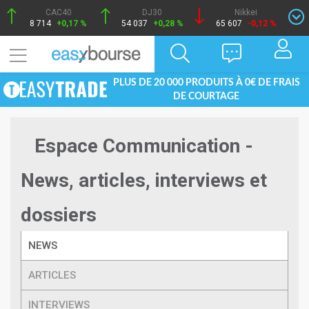
CAC40
DJ30
Nikkei
8 714
+0,17 %
54 037
+0,28 %
65 607
-0,12 %
PLUS DE 20 000 PRODUITS À 0€ DE FRAIS
DE COURTAGE
Espace Communication -
News, articles, interviews et
dossiers
NEWS
ARTICLES
INTERVIEWS