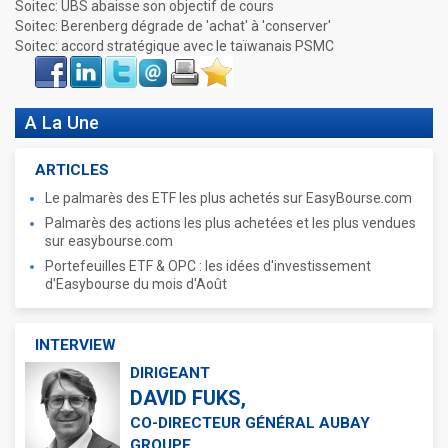
Soitec: UBS abaisse son objectif de cours
Soitec: Berenberg dégrade de 'achat' à 'conserver'
Soitec: accord stratégique avec le taïwanais PSMC
Face
LinkIn
Twitter
Envoyer
Imprimer
Favoris
book
A La Une
ARTICLES
Le palmarès des ETF les plus achetés sur EasyBourse.com
Palmarès des actions les plus achetées et les plus vendues
sur easybourse.com
Portefeuilles ETF & OPC : les idées d'investissement
d'Easybourse du mois d'Août
INTERVIEW
DIRIGEANT
DAVID FUKS,
CO-DIRECTEUR GÉNÉRAL AUBAY
GROUPE