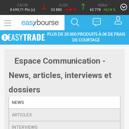
CAC40
DJ30
Nikkei
8 699,71 Pts (c)
53 885
-0,85 %
65 778
+0,14 %
PLUS DE 20 000 PRODUITS À 0€ DE FRAIS
DE COURTAGE
Espace Communication -
News, articles, interviews et
dossiers
NEWS
ARTICLES
INTERVIEWS