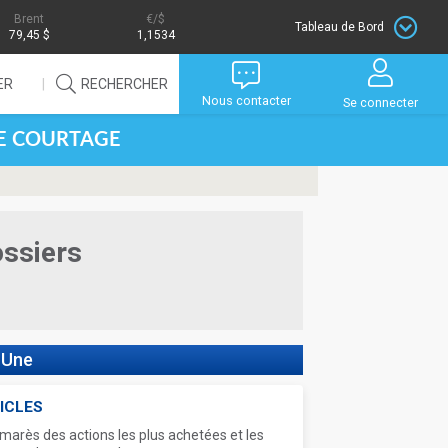
Brent
/$
Tableau de Bord
79,45 $
1,1534
ER
RECHERCHER
Nous contacter
Se connecter
DE COURTAGE
ossiers
 Une
ICLES
marès des actions les plus achetées et les