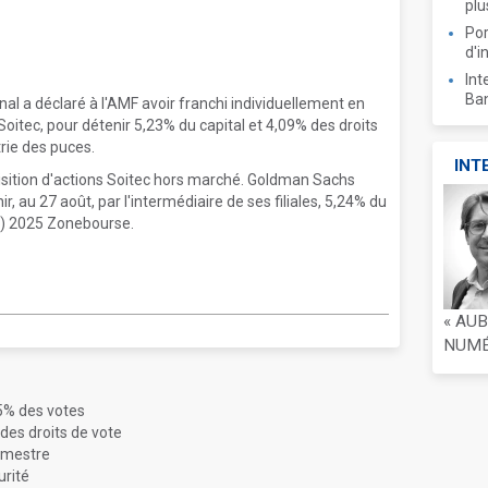
plu
Por
d'i
Int
Ban
l a déclaré à l'AMF avoir franchi individuellement en
 Soitec, pour détenir 5,23% du capital et 4,09% des droits
rie des puces.
INT
isition d'actions Soitec hors marché. Goldman Sachs
r, au 27 août, par l'intermédiaire de ses filiales, 5,24% du
(c) 2025 Zonebourse.
« AU
NUMÉR
5% des votes
des droits de vote
rimestre
urité