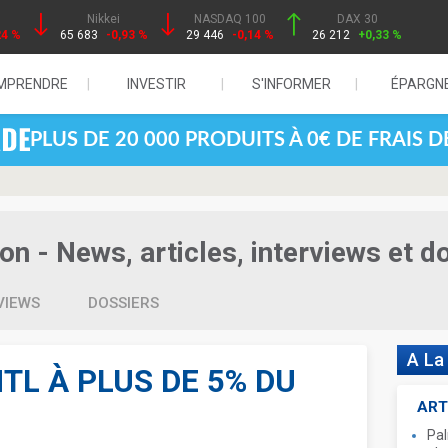
Nikkei
NASDAQ 100
DAX 30
24 %
65 683
-0,93 %
29 446
-0,14 %
26 212
+0,33 %
MPRENDRE
INVESTIR
S'INFORMER
ÉPARGN
PLUS DE 20 000 PRODUITS À 0€ DE FRAIS 
 - News, articles, interviews et d
VIEWS
DOSSIERS
A La
TL À PLUS DE 5% DU
ART
Pal