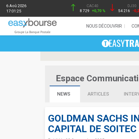
6 Aoû 2026
CAC40
DJ30
17:01:25
8 729
+0,70 %
54 216
-0,
NOUS DÉCOUVRIR
CO
Espace Communication
NEWS
ARTICLES
INTER
GOLDMAN SACHS IN
CAPITAL DE SOITEC