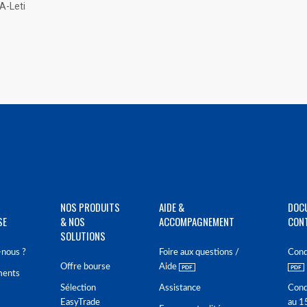
A-Leti
NOS PRODUITS
AIDE &
DOC
SE
& NOS
ACCOMPAGNEMENT
CON
SOLUTIONS
nous ?
Foire aux questions /
Cond
Offre bourse
Aide
ments
Sélection
Assistance
Cond
EasyTrade
au 1