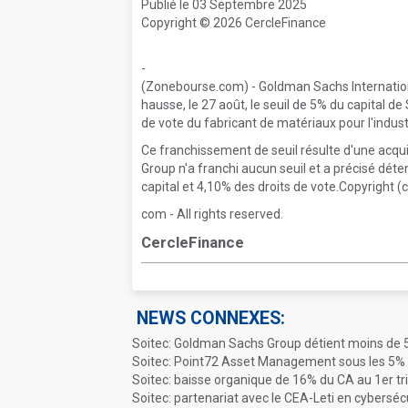
Publié le 03 Septembre 2025
Copyright © 2026 CercleFinance
-
(Zonebourse.com) - Goldman Sachs Internationa
hausse, le 27 août, le seuil de 5% du capital de
de vote du fabricant de matériaux pour l'indust
Ce franchissement de seuil résulte d'une acqu
Group n'a franchi aucun seuil et a précisé déteni
capital et 4,10% des droits de vote.Copyright 
com - All rights reserved.
CercleFinance
NEWS CONNEXES:
Soitec: Goldman Sachs Group détient moins de 
Soitec: Point72 Asset Management sous les 5% 
Soitec: baisse organique de 16% du CA au 1er t
Soitec: partenariat avec le CEA-Leti en cyberséc