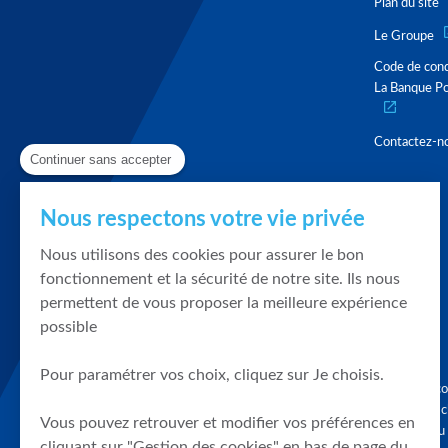
Plan du site
Le Groupe
Code de con
La Banque Po
Contactez-n
Continuer sans accepter
Nous respectons votre vie privée
Nous utilisons des cookies pour assurer le bon
fonctionnement et la sécurité de notre site. Ils nous
permettent de vous proposer la meilleure expérience
possible
Pour paramétrer vos choix, cliquez sur Je choisis.
Graphique, co
en quelques cl
Vous pouvez retrouver et modifier vos préférences en
tendances du
cliquant sur "Gestion des cookies" en bas de page du