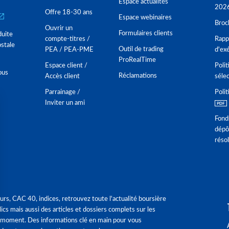
Espace actualités
202
Offre 18-30 ans
Espace webinaires
Broc
Ouvrir un
Formulaires clients
duite
compte-titres /
Rappo
stale
Outil de trading
PEA / PEA-PME
d'ex
ProRealTime
Espace client /
Polit
ous
Réclamations
Accès client
séle
Parrainage /
Polit
Inviter un ami
Fond
dépô
réso
urs, CAC 40, indices, retrouvez toute l'actualité boursière
ics mais aussi des articles et dossiers complets sur les
 moment. Des informations clé en main pour vous