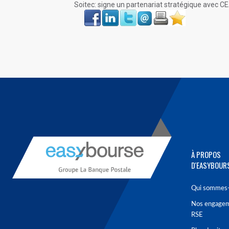
Soitec: signe un partenariat stratégique avec CE
Face
LinkIn
Twitter
Envoyer
Imprimer
Favoris
book
À PROPOS
D'EASYBOUR
Qui sommes-
Nos engage
RSE