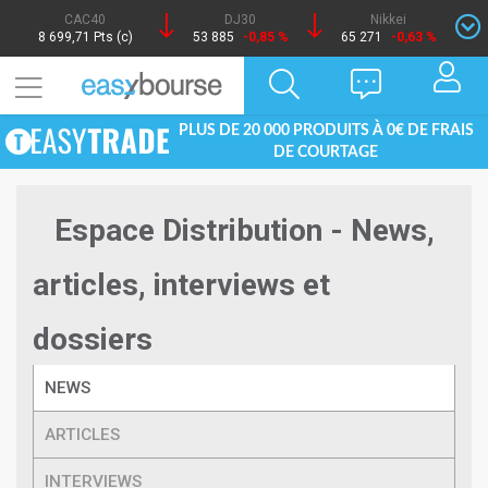
CAC40
DJ30
Nikkei
8 699,71 Pts (c)
53 885
-0,85 %
65 271
-0,63 %
PLUS DE 20 000 PRODUITS À 0€ DE FRAIS
DE COURTAGE
Espace Distribution - News,
articles, interviews et
dossiers
NEWS
ARTICLES
INTERVIEWS