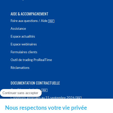
AIDE & ACCOMPAGNEMENT
Foire aux questions / Aide
Assistance
Espace actualités
Espace webinaires
Formulaires clients
Outil de trading ProRealTime
Réclamations
DOCUMENTATION CONTRACTUELLE
Conditions générales
Continuer sans accepter
Conditions générales au 15 septembre 2026
Brochure tarifaire
Nous respectons votre vie privée