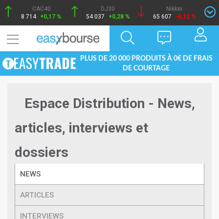
CAC40
DJ30
Nikkei
8 714
+0,17 %
54 037
+0,28 %
65 607
-0,12 %
PLUS DE 20 000 PRODUITS À 0€ DE FRAIS
DE COURTAGE
Espace Distribution - News,
articles, interviews et
dossiers
NEWS
ARTICLES
INTERVIEWS