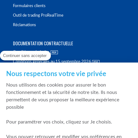
Formulaires clients
Outil de trading ProRealTime
Réclamations
DOCUMENTATION CONTRACTUELLE
Conditions générales
Continuer sans accepter
Conditions générales au 15 septembre 2026
Brochure tarifaire
Nous respectons votre vie privée
Rapport sur la qualité d'exécution
Nous utilisons des cookies pour assurer le bon
Politique de meilleure sélection
fonctionnement et la sécurité de notre site. Ils nous
permettent de vous proposer la meilleure expérience
Politique de durabilité
possible
Fonds de garantie des dépôts et de résolution
Pour paramétrer vos choix, cliquez sur Je choisis.
SÉCURITÉ & DONNÉES PERSONNELLES
Vous pouvez retrouver et modifier vos préférences en
Mentions légales