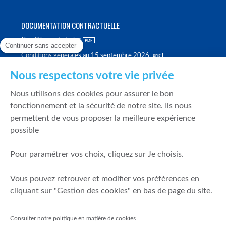
DOCUMENTATION CONTRACTUELLE
Conditions générales
Continuer sans accepter
Conditions générales au 15 septembre 2026
Brochure tarifaire
Nous respectons votre vie privée
Rapport sur la qualité d'exécution
Nous utilisons des cookies pour assurer le bon
Politique de meilleure sélection
fonctionnement et la sécurité de notre site. Ils nous
permettent de vous proposer la meilleure expérience
Politique de durabilité
possible
Fonds de garantie des dépôts et de résolution
Pour paramétrer vos choix, cliquez sur Je choisis.
SÉCURITÉ & DONNÉES PERSONNELLES
Vous pouvez retrouver et modifier vos préférences en
Mentions légales
cliquant sur "Gestion des cookies" en bas de page du site.
Prévention de la fraude
Gérer mes cookies
Consulter notre politique en matière de cookies
Politique de cookies