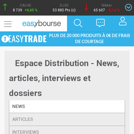
CAC40
DJ30
Nikkei
8 739
+0,45 %
53 885 Pts (c)
65 607
-0,12 %
PLUS DE 20 000 PRODUITS À 0€ DE FRAIS
DE COURTAGE
Espace Distribution - News,
articles, interviews et
dossiers
NEWS
ARTICLES
INTERVIEWS