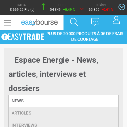
CAC40
DJ30
Nikkei
8 669,29 Pts (c)
54 349
+0,49 %
65 896
-0,61 %
PLUS DE 20 000 PRODUITS À 0€ DE FRAIS
DE COURTAGE
Espace Energie - News,
articles, interviews et
dossiers
NEWS
ARTICLES
INTERVIEWS