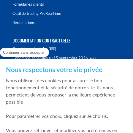
Formulaires clients
Outil de trading ProRealTime
Réclamations
DOCUMENTATION CONTRACTUELLE
Conditions générales
Continuer sans accepter
Conditions générales au 15 septembre 2026
Brochure tarifaire
Nous respectons votre vie privée
Rapport sur la qualité d'exécution
Nous utilisons des cookies pour assurer le bon
Politique de meilleure sélection
fonctionnement et la sécurité de notre site. Ils nous
permettent de vous proposer la meilleure expérience
Politique de durabilité
possible
Fonds de garantie des dépôts et de résolution
Pour paramétrer vos choix, cliquez sur Je choisis.
SÉCURITÉ & DONNÉES PERSONNELLES
Vous pouvez retrouver et modifier vos préférences en
Mentions légales