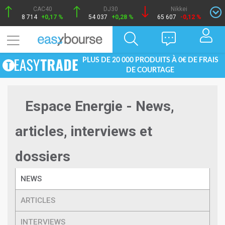
CAC40
DJ30
Nikkei
8 714
+0,17 %
54 037
+0,28 %
65 607
-0,12 %
PLUS DE 20 000 PRODUITS À 0€ DE FRAIS
DE COURTAGE
Espace Energie - News,
articles, interviews et
dossiers
NEWS
ARTICLES
INTERVIEWS