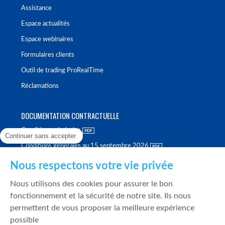
Assistance
Espace actualités
Espace webinaires
Formulaires clients
Outil de trading ProRealTime
Réclamations
DOCUMENTATION CONTRACTUELLE
Conditions générales
Continuer sans accepter
Conditions générales au 15 septembre 2026
Brochure tarifaire
Nous respectons votre vie privée
Rapport sur la qualité d'exécution
Nous utilisons des cookies pour assurer le bon
Politique de meilleure sélection
fonctionnement et la sécurité de notre site. Ils nous
permettent de vous proposer la meilleure expérience
Politique de durabilité
possible
Fonds de garantie des dépôts et de résolution