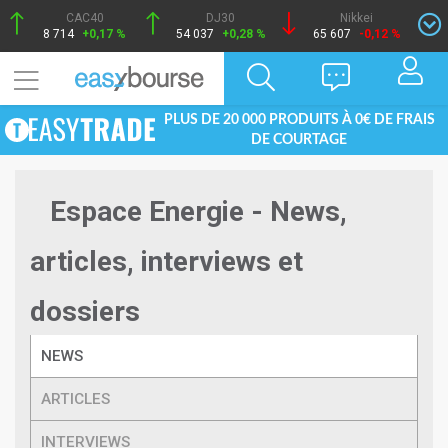
CAC40
DJ30
Nikkei
8 714
+0,17 %
54 037
+0,28 %
65 607
-0,12 %
PLUS DE 20 000 PRODUITS À 0€ DE FRAIS
DE COURTAGE
Espace Energie - News,
articles, interviews et
dossiers
NEWS
ARTICLES
INTERVIEWS