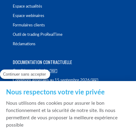
Espace actualités
Espace webinaires
Formulaires clients
Outil de trading ProRealTime
Réclamations
DOCUMENTATION CONTRACTUELLE
Conditions générales
Continuer sans accepter
Conditions générales au 15 septembre 2026
Brochure tarifaire
Nous respectons votre vie privée
Rapport sur la qualité d'exécution
Nous utilisons des cookies pour assurer le bon
Politique de meilleure sélection
fonctionnement et la sécurité de notre site. Ils nous
permettent de vous proposer la meilleure expérience
Politique de durabilité
possible
Fonds de garantie des dépôts et de résolution