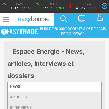
CAC40
DJ30
Nikkei
8 714
+0,17 %
54 037
+0,28 %
65 607
-0,12 %
PLUS DE 20 000 PRODUITS À 0€ DE FRAIS
DE COURTAGE
Espace Energie - News,
articles, interviews et
dossiers
NEWS
ARTICLES
INTERVIEWS