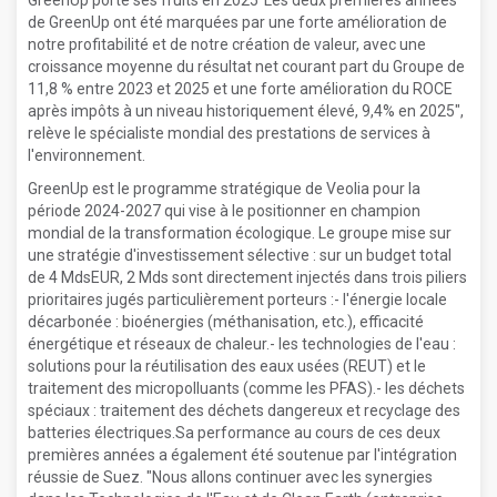
GreenUp porte ses fruits en 2025"Les deux premières années
de GreenUp ont été marquées par une forte amélioration de
notre profitabilité et de notre création de valeur, avec une
croissance moyenne du résultat net courant part du Groupe de
11,8 % entre 2023 et 2025 et une forte amélioration du ROCE
après impôts à un niveau historiquement élevé, 9,4% en 2025",
relève le spécialiste mondial des prestations de services à
l'environnement.
GreenUp est le programme stratégique de Veolia pour la
période 2024-2027 qui vise à le positionner en champion
mondial de la transformation écologique. Le groupe mise sur
une stratégie d'investissement sélective : sur un budget total
de 4 MdsEUR, 2 Mds sont directement injectés dans trois piliers
prioritaires jugés particulièrement porteurs :- l'énergie locale
décarbonée : bioénergies (méthanisation, etc.), efficacité
énergétique et réseaux de chaleur.- les technologies de l'eau :
solutions pour la réutilisation des eaux usées (REUT) et le
traitement des micropolluants (comme les PFAS).- les déchets
spéciaux : traitement des déchets dangereux et recyclage des
batteries électriques.Sa performance au cours de ces deux
premières années a également été soutenue par l'intégration
réussie de Suez. "Nous allons continuer avec les synergies