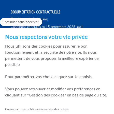
DOCUMENTATION CONTRACTUELLE
Conditions générales
Continuer sans accepter
Conditions générales au 15 septembre 2026
Brochure tarifaire
Nous respectons votre vie privée
Rapport sur la qualité d'exécution
Nous utilisons des cookies pour assurer le bon
Politique de meilleure sélection
fonctionnement et la sécurité de notre site. Ils nous
permettent de vous proposer la meilleure expérience
Politique de durabilité
possible
Fonds de garantie des dépôts et de résolution
Pour paramétrer vos choix, cliquez sur Je choisis.
SÉCURITÉ & DONNÉES PERSONNELLES
Vous pouvez retrouver et modifier vos préférences en
Mentions légales
cliquant sur "Gestion des cookies" en bas de page du site.
Prévention de la fraude
Gérer mes cookies
Consulter notre politique en matière de cookies
Politique de cookies