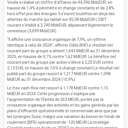
Veolia a réalisé un chiffre d'affaires de 44,396 MdsEUR, en
hausse de 1,4% à périmètre et change constants et de 2,8%
hors effet prix des énergies. Il s'inscrit toutefois en deçà des
attentes du marché qui tablait sur 45,58 MdsEUR.L'EBIT
courant s'établit à 3,740 MdsEUR, dépassant légèrement le
consensus (3,699 MdsEUR).
"Il affiche une croissance organique de 7,9%, un rythme
identique à celui de 2024", affirme Oddo BHF.Le résultat net
courant part du groupe a atteint 1,643 MdEUR au 31 décembre
2025, en hausse de 9,1% contre 1,62 MdEUR. Le bénéfice net
courant part du groupe par action s'élève à 2,25 EUR contre
2,13 EUR, en hausse de 7,6% à change constant.Le résultat net
publié part du groupe ressort à 1,217 MdEUR contre 1,098
MdEUR au 31 décembre 2024 (10,9%).
Le free cash-flow net ressort à 1,178 MdEUR contre 1,15
MdEUR en 2024. Cette progression s'explique par
l'augmentation de l'Ebitda de 263 MEUR, portée par la
croissance organique des activités et les gains générés par les
plans d'efficacité opérationnelle et commerciale ainsi que par
les synergies Suez, malgré une variation du besoin en fonds de
roulement (BFR) opérationnel de -120 MEUR.La stratégie