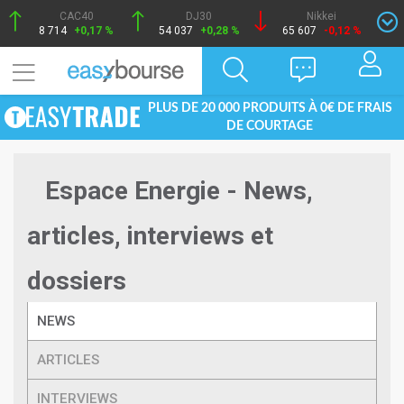
CAC40
DJ30
Nikkei
8 714
+0,17 %
54 037
+0,28 %
65 607
-0,12 %
PLUS DE 20 000 PRODUITS À 0€ DE FRAIS
DE COURTAGE
Espace Energie - News,
articles, interviews et
dossiers
NEWS
ARTICLES
INTERVIEWS