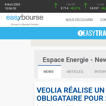
8 Aoû 2026
CAC40
DJ30
10:06:53
8 714
+0,17 %
54 037
+0,
NOUS DÉCOUVRIR
CO
Espace Energie - News
NEWS
ARTICLES
INTER
VEOLIA RÉALISE U
OBLIGATAIRE POUR 