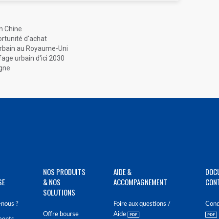
n Chine
ortunité d'achat
 urbain au Royaume-Uni
age urbain d'ici 2030
ogne
NOS PRODUITS
AIDE &
DOC
SE
& NOS
ACCOMPAGNEMENT
CON
SOLUTIONS
nous ?
Foire aux questions /
Cond
Offre bourse
Aide