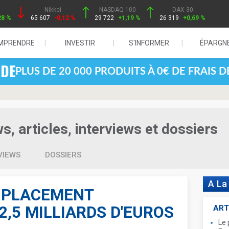
Nikkei
NASDAQ 100
DAX 30
28 %
65 607
-0,12 %
29 722
+1,19 %
26 319
+0,69 %
MPRENDRE
INVESTIR
S'INFORMER
ÉPARGN
PLUS DE 20 000 PRODUITS À 0€ DE FRAIS 
, articles, interviews et dossiers
VIEWS
DOSSIERS
A La
N PLACEMENT
2,5 MILLIARDS D'EUROS
ART
Le 