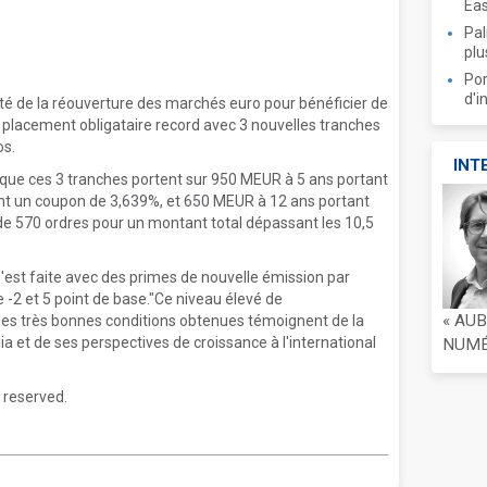
Ea
Pal
plu
Por
d'i
té de la réouverture des marchés euro pour bénéficier de
n placement obligataire record avec 3 nouvelles tranches
os.
INT
e que ces 3 tranches portent sur 950 MEUR à 5 ans portant
nt un coupon de 3,639%, et 650 MEUR à 12 ans portant
 de 570 ordres pour un montant total dépassant les 10,5
'est faite avec des primes de nouvelle émission par
-2 et 5 point de base."Ce niveau élevé de
« AU
t les très bonnes conditions obtenues témoignent de la
ia et de ses perspectives de croissance à l'international
NUMÉR
 reserved.