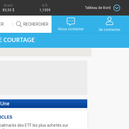
Brent
/$
Tableau de Bord
83,55 $
1,1559
ER
RECHERCHER
Nous contacter
Se connecter
DE COURTAGE
 Une
ICLES
palmarès des ETF les plus achetés sur