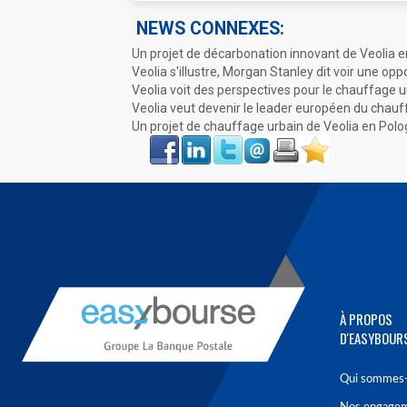
NEWS CONNEXES:
Un projet de décarbonation innovant de Veolia e
Veolia s'illustre, Morgan Stanley dit voir une opp
Veolia voit des perspectives pour le chauffage
Veolia veut devenir le leader européen du chauff
Un projet de chauffage urbain de Veolia en Pol
Face
LinkIn
Twitter
Envoyer
Imprimer
Favoris
book
À PROPOS
D'EASYBOUR
Qui sommes-