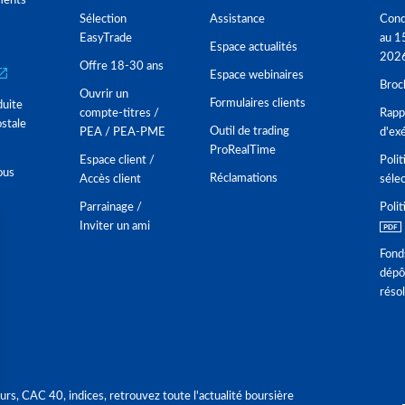
ments
Sélection
Assistance
Cond
EasyTrade
au 1
Espace actualités
202
Offre 18-30 ans
Espace webinaires
Broc
Ouvrir un
Formulaires clients
duite
compte-titres /
Rappo
stale
Outil de trading
PEA / PEA-PME
d'ex
ProRealTime
Espace client /
Polit
ous
Réclamations
Accès client
séle
Parrainage /
Polit
Inviter un ami
Fond
dépô
réso
urs, CAC 40, indices, retrouvez toute l'actualité boursière