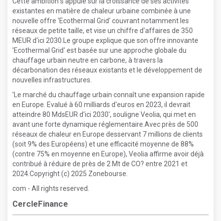
Cette ambition s'appuie sur la croissance de ses activités
existantes en matière de chaleur urbaine combinée à une
nouvelle offre 'Ecothermal Grid' couvrant notamment les
réseaux de petite taille, et vise un chiffre d'affaires de 350
MEUR d'ici 2030.Le groupe explique que son offre innovante
'Ecothermal Grid' est basée sur une approche globale du
chauffage urbain neutre en carbone, à travers la
décarbonation des réseaux existants et le développement de
nouvelles infrastructures.
'Le marché du chauffage urbain connaît une expansion rapide
en Europe. Evalué à 60 milliards d'euros en 2023, il devrait
atteindre 80 MdsEUR d'ici 2030', souligne Veolia, qui met en
avant une forte dynamique réglementaire.Avec près de 500
réseaux de chaleur en Europe desservant 7 millions de clients
(soit 9% des Européens) et une efficacité moyenne de 88%
(contre 75% en moyenne en Europe), Veolia affirme avoir déjà
contribué à réduire de près de 2 Mt de CO? entre 2021 et
2024.Copyright (c) 2025 Zonebourse.
com - All rights reserved.
CercleFinance