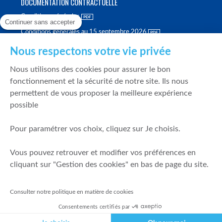
DOCUMENTATION CONTRACTUELLE
Conditions générales
Continuer sans accepter
Conditions générales au 15 septembre 2026
Brochure tarifaire
Nous respectons votre vie privée
Rapport sur la qualité d'exécution
Nous utilisons des cookies pour assurer le bon
Politique de meilleure sélection
fonctionnement et la sécurité de notre site. Ils nous
permettent de vous proposer la meilleure expérience
Politique de durabilité
possible
Fonds de garantie des dépôts et de résolution
Pour paramétrer vos choix, cliquez sur Je choisis.
SÉCURITÉ & DONNÉES PERSONNELLES
Vous pouvez retrouver et modifier vos préférences en
Mentions légales
cliquant sur "Gestion des cookies" en bas de page du site.
Prévention de la fraude
Gérer mes cookies
Consulter notre politique en matière de cookies
Politique de cookies
Consentements certifiés par
Politique de gestion des conflits d'intérêts