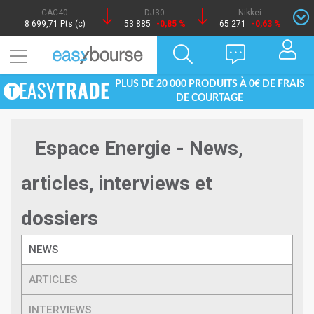
CAC40
DJ30
Nikkei
8 699,71 Pts (c)
53 885
-0,85 %
65 271
-0,63 %
PLUS DE 20 000 PRODUITS À 0€ DE FRAIS
DE COURTAGE
Espace Energie - News,
articles, interviews et
dossiers
NEWS
ARTICLES
INTERVIEWS