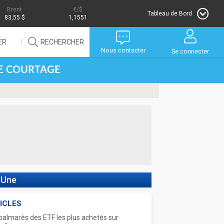
Brent
/$
Tableau de Bord
83,55 $
1,1551
ER
RECHERCHER
Nous contacter
Se connecter
DE COURTAGE
 Une
ICLES
palmarès des ETF les plus achetés sur