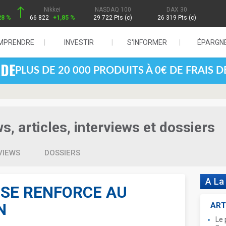
Nikkei
NASDAQ 100
DAX 30
28 %
66 822
+1,85 %
29 722 Pts (c)
26 319 Pts (c)
MPRENDRE
INVESTIR
S'INFORMER
ÉPARGN
PLUS DE 20 000 PRODUITS À 0€ DE FRAIS 
, articles, interviews et dossiers
VIEWS
DOSSIERS
A La
SE RENFORCE AU
N
ART
Le 