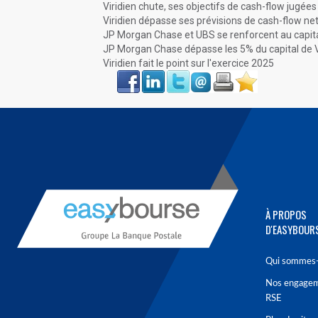
Viridien chute, ses objectifs de cash-flow jugé
Viridien dépasse ses prévisions de cash-flow ne
JP Morgan Chase et UBS se renforcent au capital
JP Morgan Chase dépasse les 5% du capital de V
Viridien fait le point sur l'exercice 2025
Face
LinkIn
Twitter
Envoyer
Imprimer
Favoris
book
À PROPOS
D'EASYBOUR
Qui sommes-
Nos engage
RSE