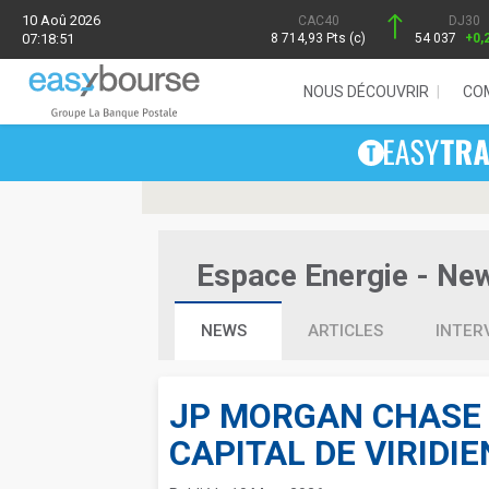
10 Aoû 2026
CAC40
DJ30
07:18:51
8 714,93 Pts (c)
54 037
+0,
NOUS DÉCOUVRIR
CO
Espace Energie - News
NEWS
ARTICLES
INTER
JP MORGAN CHASE 
CAPITAL DE VIRIDIE