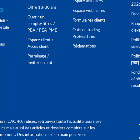
Espace actualités
202
Offre 18-30 ans
Espace webinaires
Broc
Ouvrir un
Formulaires clients
duite
compte-titres /
Rappo
stale
Outil de trading
PEA / PEA-PME
d'ex
ProRealTime
Espace client /
Polit
ous
Réclamations
Accès client
séle
Parrainage /
Polit
Inviter un ami
Fond
dépô
réso
urs, CAC 40, indices, retrouvez toute l'actualité boursière
ics mais aussi des articles et dossiers complets sur les
 moment. Des informations clé en main pour vous