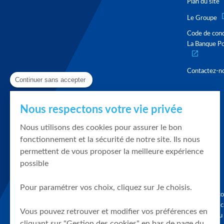
Plan du site
Le Groupe
Code de con
La Banque Po
Contactez-n
Continuer sans accepter
Nous respectons votre vie privée
Nous utilisons des cookies pour assurer le bon
fonctionnement et la sécurité de notre site. Ils nous
permettent de vous proposer la meilleure expérience
possible
Pour paramétrer vos choix, cliquez sur Je choisis.
Graphique, co
en quelques cl
Vous pouvez retrouver et modifier vos préférences en
tendances du
cliquant sur "Gestion des cookies" en bas de page du