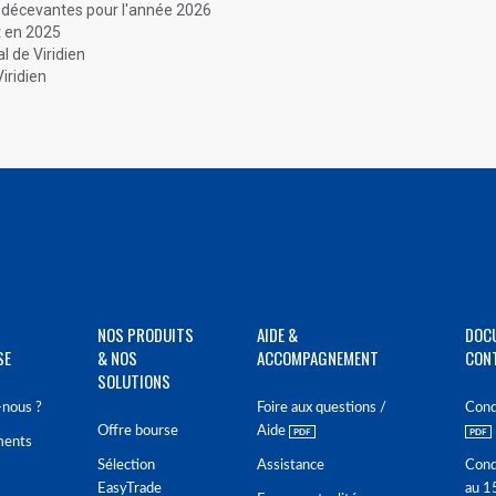
es décevantes pour l'année 2026
t en 2025
 de Viridien
iridien
NOS PRODUITS
AIDE &
DOC
SE
& NOS
ACCOMPAGNEMENT
CON
SOLUTIONS
nous ?
Foire aux questions /
Cond
Offre bourse
Aide
ments
Sélection
Assistance
Cond
EasyTrade
au 1