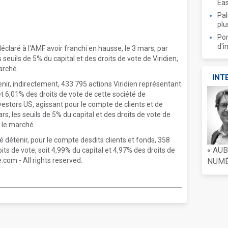
Ea
Pal
plu
Por
d'i
laré à l'AMF avoir franchi en hausse, le 3 mars, par
s seuils de 5% du capital et des droits de vote de Viridien,
arché.
INT
nir, indirectement, 433 795 actions Viridien représentant
et 6,01% des droits de vote de cette société de
stors US, agissant pour le compte de clients et de
ars, les seuils de 5% du capital et des droits de vote de
r le marché.
 détenir, pour le compte desdits clients et fonds, 358
« AU
its de vote, soit 4,99% du capital et 4,97% des droits de
com - All rights reserved.
NUMÉR