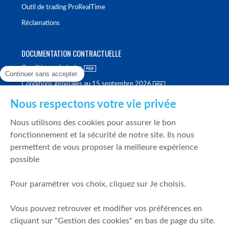
Outil de trading ProRealTime
Réclamations
DOCUMENTATION CONTRACTUELLE
Conditions générales
Continuer sans accepter
Conditions générales au 15 septembre 2026
Brochure tarifaire
Nous respectons votre vie privée
Rapport sur la qualité d'exécution
Nous utilisons des cookies pour assurer le bon
Politique de meilleure sélection
fonctionnement et la sécurité de notre site. Ils nous
permettent de vous proposer la meilleure expérience
Politique de durabilité
possible
Fonds de garantie des dépôts et de résolution
Pour paramétrer vos choix, cliquez sur Je choisis.
SÉCURITÉ & DONNÉES PERSONNELLES
Vous pouvez retrouver et modifier vos préférences en
Mentions légales
cliquant sur "Gestion des cookies" en bas de page du site.
Prévention de la fraude