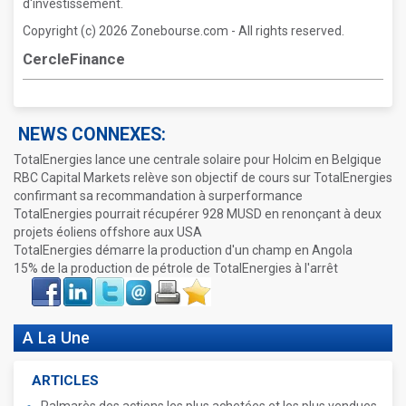
d'investissement.
Copyright (c) 2026 Zonebourse.com - All rights reserved.
CercleFinance
NEWS CONNEXES:
TotalEnergies lance une centrale solaire pour Holcim en Belgique
RBC Capital Markets relève son objectif de cours sur TotalEnergies
confirmant sa recommandation à surperformance
TotalEnergies pourrait récupérer 928 MUSD en renonçant à deux
projets éoliens offshore aux USA
TotalEnergies démarre la production d'un champ en Angola
15% de la production de pétrole de TotalEnergies à l'arrêt
Face
LinkIn
Twitter
Envoyer
Imprimer
Favoris
book
A La Une
ARTICLES