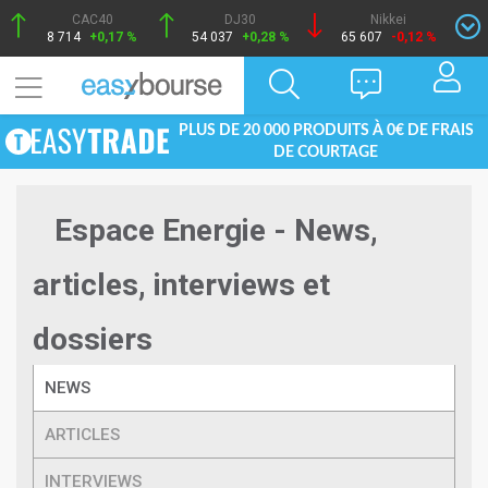
CAC40
DJ30
Nikkei
8 714
+0,17 %
54 037
+0,28 %
65 607
-0,12 %
PLUS DE 20 000 PRODUITS À 0€ DE FRAIS
DE COURTAGE
Espace Energie - News,
articles, interviews et
dossiers
NEWS
ARTICLES
INTERVIEWS