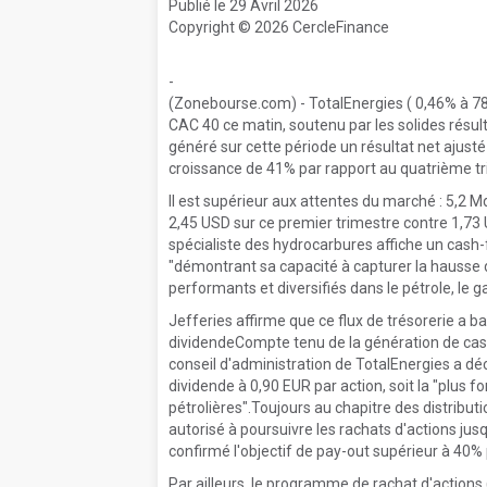
Publié le 29 Avril 2026
Copyright © 2026 CercleFinance
-
(Zonebourse.com) - TotalEnergies ( 0,46% à 78
CAC 40 ce matin, soutenu par les solides résul
généré sur cette période un résultat net ajusté 
croissance de 41% par rapport au quatrième t
Il est supérieur aux attentes du marché : 5,2 Md
2,45 USD sur ce premier trimestre contre 1,73 
spécialiste des hydrocarbures affiche un cash
"démontrant sa capacité à capturer la hausse d
performants et diversifiés dans le pétrole, le gaz
Jefferies affirme que ce flux de trésorerie a 
dividendeCompte tenu de la génération de cash-f
conseil d'administration de TotalEnergies a d
dividende à 0,90 EUR par action, soit la "plus 
pétrolières".Toujours au chapitre des distributi
autorisé à poursuivre les rachats d'actions ju
confirmé l'objectif de pay-out supérieur à 40% 
Par ailleurs, le programme de rachat d'actions 