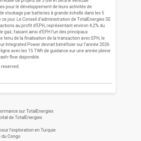
efeuille de projets de 5 GW et sera le véhicule
res pour le développement de leurs activités de
s de stockage par batteries à grande échelle dans les 5
 ce jour. Le Conseil d'administration de TotalEnergies SE
'actions au profit d'EPH, représentant environ 4,2% du
de gaz, faisant ainsi d'EPH l'un des principaux
 tenu de la finalisation de la transaction avec EPH, le
eur Integrated Power devrait bénéficier sur l'année 2026
n ligne avec les 15 TWh de guidance sur une année pleine
ash-flow disponible.
 reserved.
ormance sur TotalEnergies
ital de TotalEnergies
pour l'exploration en Turquie
e du Congo