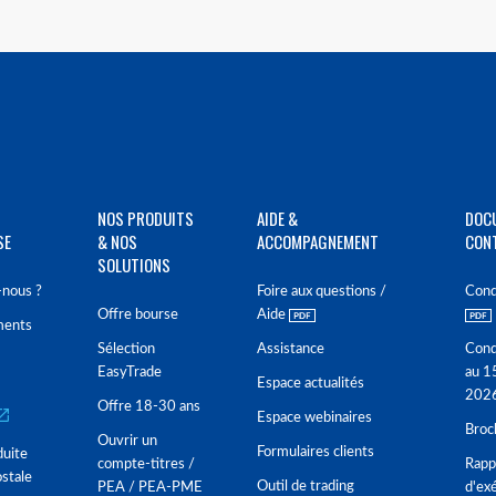
NOS PRODUITS
AIDE &
DOC
SE
& NOS
ACCOMPAGNEMENT
CON
SOLUTIONS
nous ?
Foire aux questions /
Cond
Offre bourse
Aide
ments
Sélection
Assistance
Cond
EasyTrade
au 1
Espace actualités
202
Offre 18-30 ans
Espace webinaires
Broc
Ouvrir un
Formulaires clients
duite
compte-titres /
Rappo
stale
Outil de trading
PEA / PEA-PME
d'ex