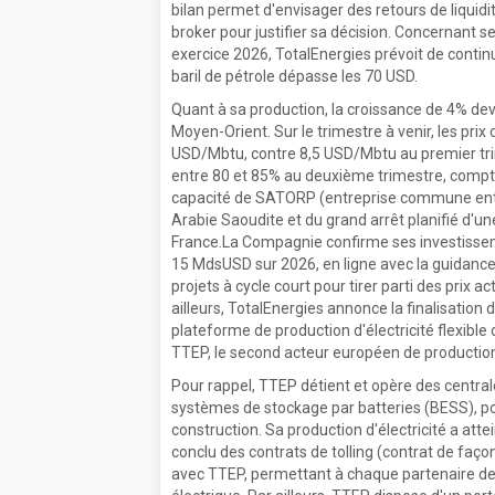
bilan permet d'envisager des retours de liquidit
broker pour justifier sa décision. Concernant 
exercice 2026, TotalEnergies prévoit de continu
baril de pétrole dépasse les 70 USD.
Quant à sa production, la croissance de 4% dev
Moyen-Orient. Sur le trimestre à venir, les pr
USD/Mbtu, contre 8,5 USD/Mbtu au premier trime
entre 80 et 85% au deuxième trimestre, compt
capacité de SATORP (entreprise commune entre
Arabie Saoudite et du grand arrêt planifié d'un
France.La Compagnie confirme ses investissem
15 MdsUSD sur 2026, en ligne avec la guidance a
projets à cycle court pour tirer parti des prix
ailleurs, TotalEnergies annonce la finalisation 
plateforme de production d'électricité flexible
TTEP, le second acteur européen de production d
Pour rappel, TTEP détient et opère des central
systèmes de stockage par batteries (BESS), po
construction. Sa production d'électricité a at
conclu des contrats de tolling (contrat de faço
avec TTEP, permettant à chaque partenaire de