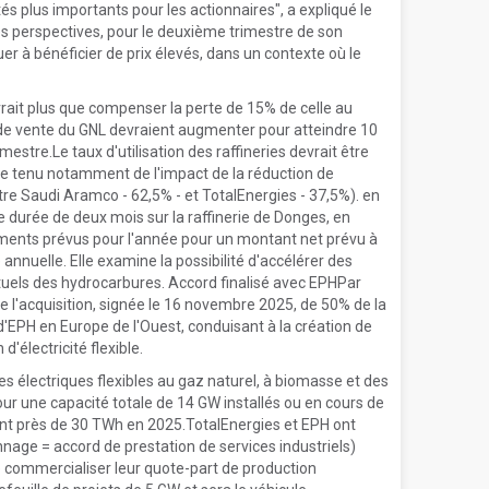
és plus importants pour les actionnaires", a expliqué le
ses perspectives, pour le deuxième trimestre de son
er à bénéficier de prix élevés, dans un contexte où le
rait plus que compenser la perte de 15% de celle au
ix de vente du GNL devraient augmenter pour atteindre 10
stre.Le taux d'utilisation des raffineries devrait être
e tenu notamment de l'impact de la réduction de
 Saudi Aramco - 62,5% - et TotalEnergies - 37,5%). en
e durée de deux mois sur la raffinerie de Donges, en
ents prévus pour l'année pour un montant net prévu à
nnuelle. Elle examine la possibilité d'accélérer des
 actuels des hydrocarbures. Accord finalisé avec EPHPar
de l'acquisition, signée le 16 novembre 2025, de 50% de la
 d'EPH en Europe de l'Ouest, conduisant à la création de
'électricité flexible.
es électriques flexibles au gaz naturel, à biomasse et des
ur une capacité totale de 14 GW installés ou en cours de
teint près de 30 TWh en 2025.TotalEnergies et EPH ont
nnage = accord de prestation de services industriels)
 commercialiser leur quote-part de production