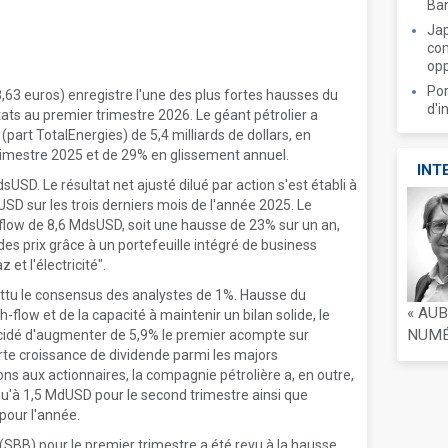
Ban
Jap
com
opp
Por
,63 euros) enregistre l'une des plus fortes hausses du
d'i
tats au premier trimestre 2026. Le géant pétrolier a
(part TotalEnergies) de 5,4 milliards de dollars, en
rimestre 2025 et de 29% en glissement annuel.
INT
sUSD. Le résultat net ajusté dilué par action s'est établi à
USD sur les trois derniers mois de l'année 2025. Le
-flow de 8,6 MdsUSD, soit une hausse de 23% sur un an,
es prix grâce à un portefeuille intégré de business
 et l'électricité".
battu le consensus des analystes de 1%. Hausse du
« AU
low et de la capacité à maintenir un bilan solide, le
NUMÉR
écidé d'augmenter de 5,9% le premier acompte sur
forte croissance de dividende parmi les majors
ons aux actionnaires, la compagnie pétrolière a, en outre,
squ'à 1,5 MdUSD pour le second trimestre ainsi que
pour l'année.
(SBB) pour le premier trimestre a été revu à la hausse,