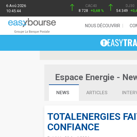
6 Aoû 2026
CAC40
DJ30
10:45:44
8 728
+0,68 %
54 349
+0,
NOUS DÉCOUVRIR
CO
Espace Energie - News
NEWS
ARTICLES
INTER
TOTALENERGIES FAI
CONFIANCE