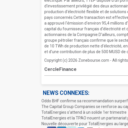
électrique. Par ailleurs, TTEP dispose d'un port
d'investissement privilégié des deux actionnai
production d'électricité flexible et de solution
pays concernés.Cette transaction est effective
a approuvé l'émission d'environ 95,4 millions d
capital du fournisseur français d'électricité et 
actionnaires de la Compagnie.D'ailleurs, compte
groupe pétrolier français confirme que le sect
de 10 TWh de production nette d'électricité, e
et d'une contribution de plus de 500 MUSD de c
Copyright (c) 2026 Zonebourse.com - All rights
CercleFinance
NEWS CONNEXES:
Oddo BHF confirme sa recommandation surperf
The Capital Group Companies se renforce au cap
TotalEnergies s'attend à un solide 1er trimestre
TotalEnergies et la TPAO nouent un partenariat 
Nouvelle découverte pour TotalEnergies au larg