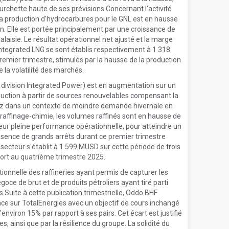
rchette haute de ses prévisions.Concernant l'activité
 la production d'hydrocarbures pour le GNL est en hausse
. Elle est portée principalement par une croissance de
alaisie. Le résultat opérationnel net ajusté et la marge
tegrated LNG se sont établis respectivement à 1 318
emier trimestre, stimulés par la hausse de la production
e la volatilité des marchés.
(sa division Integrated Power) est en augmentation sur un
duction à partir de sources renouvelables compensant la
 gaz dans un contexte de moindre demande hivernale en
 raffinage-chimie, les volumes raffinés sont en hausse de
leur pleine performance opérationnelle, pour atteindre un
bsence de grands arrêts durant ce premier trimestre
 secteur s'établit à 1 599 MUSD sur cette période de trois
rt au quatrième trimestre 2025.
ionnelle des raffineries ayant permis de capturer les
oce de brut et de produits pétroliers ayant tiré parti
Suite à cette publication trimestrielle, Oddo BHF
 sur TotalEnergies avec un objectif de cours inchangé
environ 15% par rapport à ses pairs. Cet écart est justifié
s, ainsi que par la résilience du groupe. La solidité du