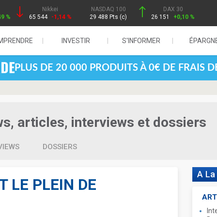
Nikkei
NASDAQ 100
DAX 30
49 %
65 544
-1,14 %
29 488 Pts (c)
26 151
+0,10 %
MPRENDRE
INVESTIR
S'INFORMER
ÉPARGN
PLUS DE 20 000 PRODUITS À 0€ DE FRAIS 
, articles, interviews et dossiers
VIEWS
DOSSIERS
A La
T LE PLEIN DE
ART
Int