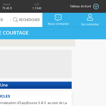
Brent
/$
Tableau de Bord
79,45 $
1,1543
ER
RECHERCHER
Nous contacter
Se connecter
DE COURTAGE
 Une
ICLES
ernalisation d'EasyBourse S.A.S. au sein de La