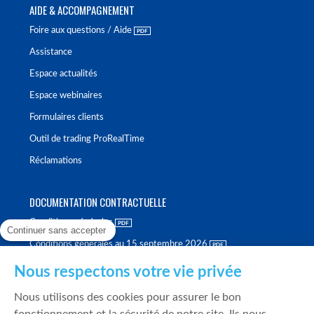
AIDE & ACCOMPAGNEMENT
Foire aux questions / Aide
Assistance
Espace actualités
Espace webinaires
Formulaires clients
Outil de trading ProRealTime
Réclamations
DOCUMENTATION CONTRACTUELLE
Conditions générales
Continuer sans accepter
Conditions générales au 15 septembre 2026
Brochure tarifaire
Nous respectons votre vie privée
Rapport sur la qualité d'exécution
Nous utilisons des cookies pour assurer le bon
Politique de meilleure sélection