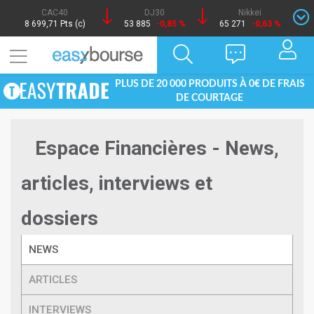
CAC40
DJ30
Nikkei
8 699,71 Pts (c)
53 885
-0,85 %
65 271
-0,63 %
PLUS DE 20 000 PRODUITS À 0€ DE FRAIS
DE COURTAGE
Espace Financières - News,
articles, interviews et
dossiers
NEWS
ARTICLES
INTERVIEWS