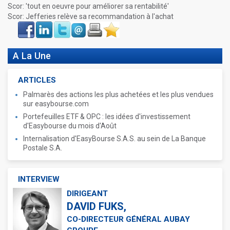
Scor: 'tout en oeuvre pour améliorer sa rentabilité'
Scor: Jefferies relève sa recommandation à l'achat
Face
LinkIn
Twitter
Envoyer
Imprimer
Favoris
book
A La Une
ARTICLES
Palmarès des actions les plus achetées et les plus vendues
sur easybourse.com
Portefeuilles ETF & OPC : les idées d'investissement
d'Easybourse du mois d'Août
Internalisation d'EasyBourse S.A.S. au sein de La Banque
Postale S.A.
INTERVIEW
DIRIGEANT
DAVID FUKS,
CO-DIRECTEUR GÉNÉRAL AUBAY