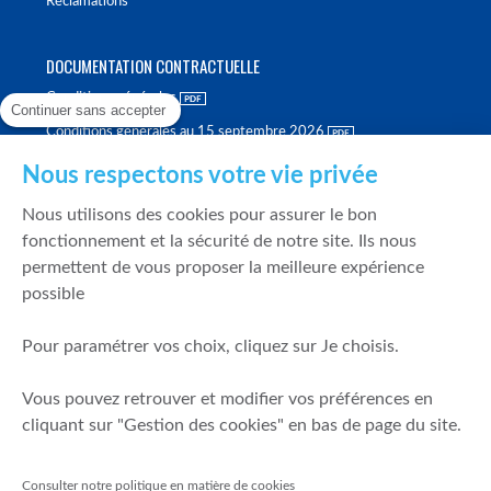
Réclamations
DOCUMENTATION CONTRACTUELLE
Conditions générales
Continuer sans accepter
Conditions générales au 15 septembre 2026
Brochure tarifaire
Nous respectons votre vie privée
Rapport sur la qualité d'exécution
Nous utilisons des cookies pour assurer le bon
Politique de meilleure sélection
fonctionnement et la sécurité de notre site. Ils nous
permettent de vous proposer la meilleure expérience
Politique de durabilité
possible
Fonds de garantie des dépôts et de résolution
Pour paramétrer vos choix, cliquez sur Je choisis.
SÉCURITÉ & DONNÉES PERSONNELLES
Vous pouvez retrouver et modifier vos préférences en
Mentions légales
cliquant sur "Gestion des cookies" en bas de page du site.
Prévention de la fraude
Gérer mes cookies
Consulter notre politique en matière de cookies