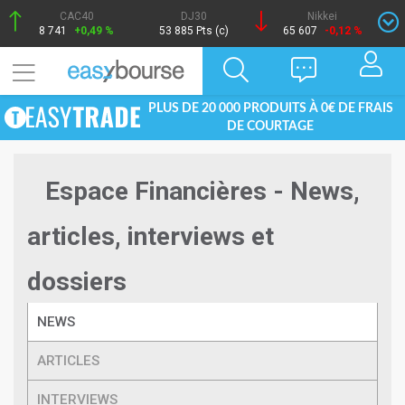
CAC40
DJ30
Nikkei
8 741
+0,49 %
53 885 Pts (c)
65 607
-0,12 %
PLUS DE 20 000 PRODUITS À 0€ DE FRAIS
DE COURTAGE
Espace Financières - News,
articles, interviews et
dossiers
NEWS
ARTICLES
INTERVIEWS