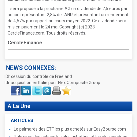
Il sera proposé à la prochaine AG un dividende de 2,5 euros par
action représentant 2,8% de l'ANR et présentant un rendement
de 4,57% par rapport au cours moyen 2022. Ce dividende sera
mis en paiement le 24 mai.Copyright (c) 2023
CercleFinance.com. Tous droits réservés.
CercleFinance
NEWS CONNEXES:
IDI: cession du contrôle de Freeland
Idi: acquisition en Italie pour Flex Composite Group
Face
LinkIn
Twitter
Envoyer
Imprimer
Favoris
book
A La Une
ARTICLES
Le palmarès des ETF les plus achetés sur EasyBourse.com
Palmarès des actions les plus achetées et les plus vendues