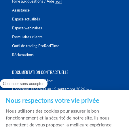
Foire aux questions / Aide
Assistance
Espace actualités
Espace webinaires
Formulaires clients
Outil de trading ProRealTime
Réclamations
DOCUMENTATION CONTRACTUELLE
Conditions générales
Continuer sans accepter
Conditions générales au 15 septembre 2026
Brochure tarifaire
Nous respectons votre vie privée
Rapport sur la qualité d'exécution
Nous utilisons des cookies pour assurer le bon
Politique de meilleure sélection
fonctionnement et la sécurité de notre site. Ils nous
permettent de vous proposer la meilleure expérience
Politique de durabilité