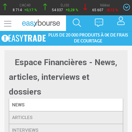
CAC40
DJ30
Nikkei
8 714
+0,17 %
54 037
+0,28 %
65 607
-0,12 %
PLUS DE 20 000 PRODUITS À 0€ DE FRAIS
DE COURTAGE
Espace Financières - News,
articles, interviews et
dossiers
NEWS
ARTICLES
INTERVIEWS