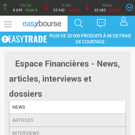
CAC40
DJ30
Nikkei
8 699
+0,35 %
53 942
-0,75 %
65 683
-0,93 %
PLUS DE 20 000 PRODUITS À 0€ DE FRAIS
DE COURTAGE
Espace Financières - News,
articles, interviews et
dossiers
NEWS
ARTICLES
INTERVIEWS