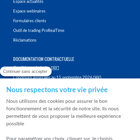
Espace actualités
Espace webinaires
Formulaires clients
Outil de trading ProRealTime
Réclamations
DOCUMENTATION CONTRACTUELLE
Conditions générales
Continuer sans accepter
Conditions générales au 15 septembre 2026
Brochure tarifaire
Nous respectons votre vie privée
Rapport sur la qualité d'exécution
Nous utilisons des cookies pour assurer le bon
Politique de meilleure sélection
fonctionnement et la sécurité de notre site. Ils nous
permettent de vous proposer la meilleure expérience
Politique de durabilité
possible
Fonds de garantie des dépôts et de résolution
Pour paramétrer vos choix, cliquez sur Je choisis.