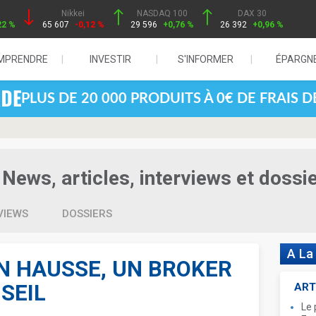
Nikkei
NASDAQ 100
DAX 30
22 %
65 607
-0,12 %
29 596
+0,76 %
26 392
+0,96 %
MPRENDRE
INVESTIR
S'INFORMER
ÉPARGN
PLUS DE 20 000 PRODUITS À 0€ DE FRAIS 
News, articles, interviews et dossi
VIEWS
DOSSIERS
A La
EN HAUSSE, UN BROKER
SEIL
ART
Le 