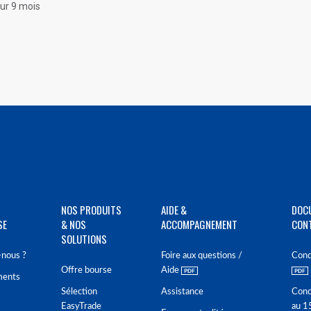
sur 9 mois
NOS PRODUITS
AIDE &
DOC
SE
& NOS
ACCOMPAGNEMENT
CON
SOLUTIONS
nous ?
Foire aux questions /
Cond
Offre bourse
Aide
ments
Sélection
Assistance
Cond
EasyTrade
au 1