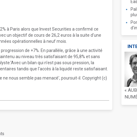
Ea
Pal
plu
Por
d'i
2% à Paris alors que Invest Securities a confirmé ce
ec un objectif de cours de 26,2 euros à la suite d'une
onnées opérationnelles à neuf mois.
INT
 progression de +7%. En parallèle, grâce à une activité
maintenu au niveau très satisfaisant de 95,8% et sans
yste.'Avec un bilan qui n'est pas sous pression, la
aires tandis que l'accès à la liquidé reste satisfaisant.
e ne nous semble pas menacé', poursuit-il. Copyright (c)
« AU
NUMÉR
ats