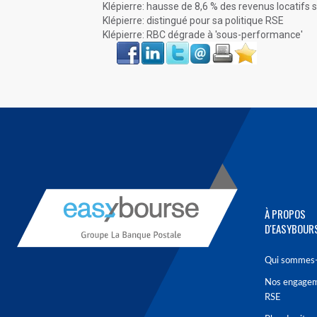
Klépierre: hausse de 8,6 % des revenus locatifs 
Klépierre: distingué pour sa politique RSE
Klépierre: RBC dégrade à 'sous-performance'
Face
LinkIn
Twitter
Envoyer
Imprimer
Favoris
book
À PROPOS
D'EASYBOUR
Qui sommes-
Nos engage
RSE