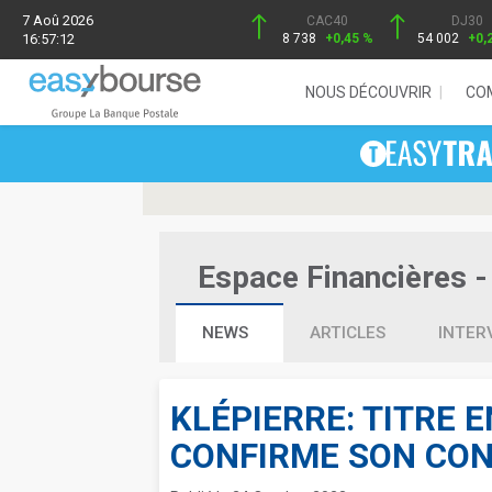
7 Aoû 2026
CAC40
DJ30
16:57:12
8 738
+0,45 %
54 002
+0,
NOUS DÉCOUVRIR
CO
Espace Financières - 
NEWS
ARTICLES
INTER
KLÉPIERRE: TITRE 
CONFIRME SON CON