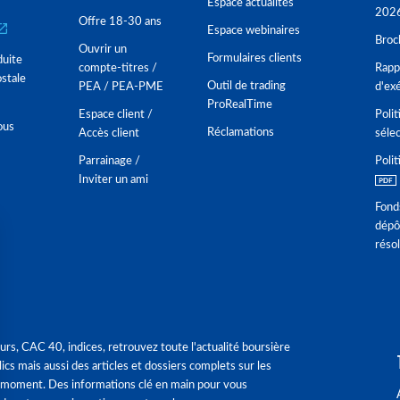
Espace actualités
202
Offre 18-30 ans
Espace webinaires
Broc
Ouvrir un
Formulaires clients
duite
compte-titres /
Rappo
stale
Outil de trading
PEA / PEA-PME
d'ex
ProRealTime
Espace client /
Polit
ous
Réclamations
Accès client
séle
Parrainage /
Polit
Inviter un ami
Fond
dépô
réso
urs, CAC 40, indices, retrouvez toute l'actualité boursière
ics mais aussi des articles et dossiers complets sur les
 moment. Des informations clé en main pour vous