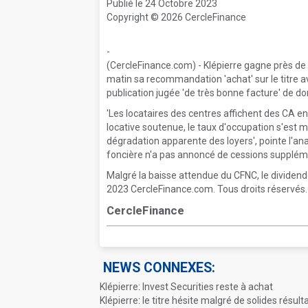
Publié le 24 Octobre 2023
Copyright © 2026 CercleFinance
-
(CercleFinance.com) - Klépierre gagne près de 
matin sa recommandation 'achat' sur le titre av
publication jugée 'de très bonne facture' de d
'Les locataires des centres affichent des CA en
locative soutenue, le taux d'occupation s'est 
dégradation apparente des loyers', pointe l'anal
foncière n'a pas annoncé de cessions supplément
Malgré la baisse attendue du CFNC, le dividend
2023 CercleFinance.com. Tous droits réservés.
CercleFinance
NEWS CONNEXES:
Klépierre: Invest Securities reste à achat
Klépierre: le titre hésite malgré de solides résult