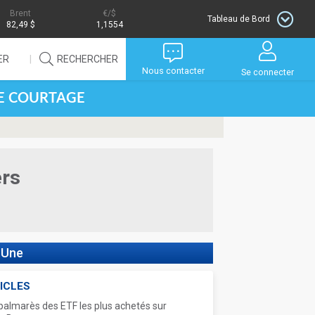
Brent
/$
Tableau de Bord
82,49 $
1,1554
ER
RECHERCHER
Nous contacter
Se connecter
DE COURTAGE
ers
 Une
ICLES
palmarès des ETF les plus achetés sur