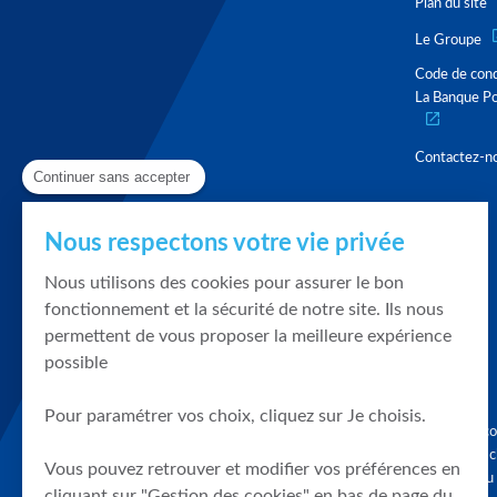
Plan du site
Le Groupe
Code de con
La Banque Po
Contactez-n
Continuer sans accepter
Nous respectons votre vie privée
Nous utilisons des cookies pour assurer le bon
fonctionnement et la sécurité de notre site. Ils nous
permettent de vous proposer la meilleure expérience
possible
Pour paramétrer vos choix, cliquez sur Je choisis.
Graphique, co
en quelques cl
Vous pouvez retrouver et modifier vos préférences en
tendances du
cliquant sur "Gestion des cookies" en bas de page du