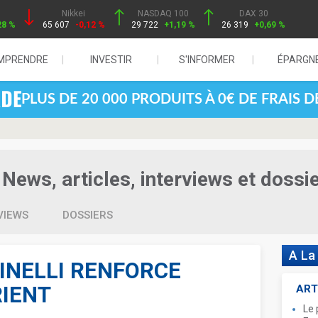
Nikkei
NASDAQ 100
DAX 30
28 %
65 607
-0,12 %
29 722
+1,19 %
26 319
+0,69 %
MPRENDRE
INVESTIR
S'INFORMER
ÉPARGN
PLUS DE 20 000 PRODUITS À 0€ DE FRAIS 
News, articles, interviews et dossi
VIEWS
DOSSIERS
A La
INELLI RENFORCE
RIENT
ART
Le 