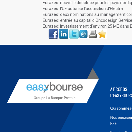
Eurazeo: nouvelle directrice pour les pays nordi
Eurazeo: l'UE autorise l'acquisition d'Electra
Eurazeo: deux nominations au management c
Eurazeo: entrée au capital d'Oncodesign Servic
Eurazeo: investissement d'environ 25 ME dans Ex
Face
LinkIn
Twitter
Envoyer
Imprimer
Favoris
book
À PROPOS
D'EASYBOUR
Qui sommes-
Nos engage
RSE