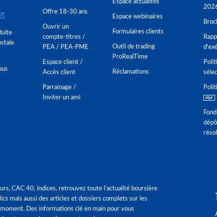
Espace actualités
202
Offre 18-30 ans
Espace webinaires
Broc
Ouvrir un
Formulaires clients
duite
compte-titres /
Rappo
stale
Outil de trading
PEA / PEA-PME
d'ex
ProRealTime
Espace client /
Polit
ous
Réclamations
Accès client
séle
Parrainage /
Polit
Inviter un ami
Fond
dépô
réso
urs, CAC 40, indices, retrouvez toute l'actualité boursière
ics mais aussi des articles et dossiers complets sur les
 moment. Des informations clé en main pour vous