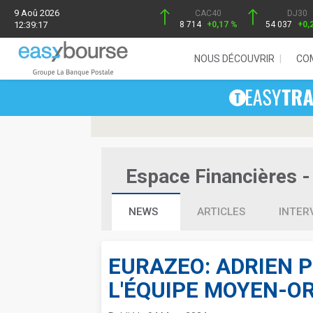
9 Aoû 2026
CAC40
DJ30
12:39:17
8 714
+0,17 %
54 037
+0,
NOUS DÉCOUVRIR
CO
Espace Financières - 
NEWS
ARTICLES
INTER
EURAZEO: ADRIEN P
L'ÉQUIPE MOYEN-O