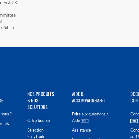
ques & UK
ommittee
es
 Nihilo
NOS PRODUITS
AIDE &
DOC
SE
& NOS
ACCOMPAGNEMENT
CON
SOLUTIONS
nous ?
Foire aux questions /
Cond
Offre bourse
Aide
ments
Sélection
Assistance
Cond
EasyTrade
au 1