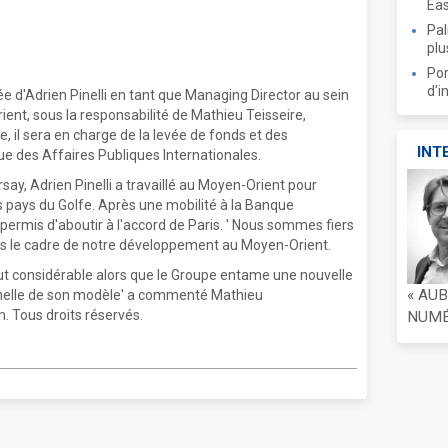
Ea
Pal
plu
Por
d'i
e d'Adrien Pinelli en tant que Managing Director au sein
ient, sous la responsabilité de Mathieu Teisseire,
e, il sera en charge de la levée de fonds et des
INT
ue des Affaires Publiques Internationales.
ay, Adrien Pinelli a travaillé au Moyen-Orient pour
es pays du Golfe. Après une mobilité à la Banque
a permis d'aboutir à l'accord de Paris. ' Nous sommes fiers
dans le cadre de notre développement au Moyen-Orient.
ut considérable alors que le Groupe entame une nouvelle
« AU
helle de son modèle' a commenté Mathieu
. Tous droits réservés.
NUMÉR