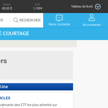
Brent
/$
Tableau de Bord
83,55 $
1,1559
ER
RECHERCHER
Nous contacter
Se connecter
DE COURTAGE
ers
 Une
ICLES
palmarès des ETF les plus achetés sur