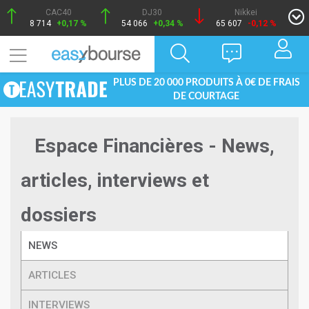
CAC40
DJ30
Nikkei
8 714
+0,17 %
54 066
+0,34 %
65 607
-0,12 %
PLUS DE 20 000 PRODUITS À 0€ DE FRAIS
DE COURTAGE
Espace Financières - News,
articles, interviews et
dossiers
NEWS
ARTICLES
INTERVIEWS