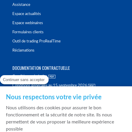
Assistance
Espace actualités
Espace webinaires
Formulaires clients
Outil de trading ProRealTime
Réclamations
DOCUMENTATION CONTRACTUELLE
Conditions générales
Continuer sans accepter
Conditions générales au 15 septembre 2026
Brochure tarifaire
Nous respectons votre vie privée
Rapport sur la qualité d'exécution
Nous utilisons des cookies pour assurer le bon
Politique de meilleure sélection
fonctionnement et la sécurité de notre site. Ils nous
permettent de vous proposer la meilleure expérience
Politique de durabilité
possible
Fonds de garantie des dépôts et de résolution