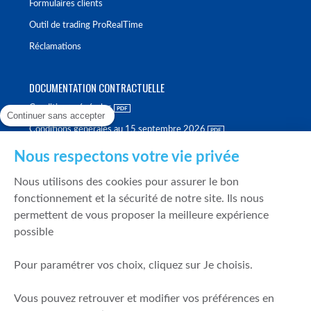
Formulaires clients
Outil de trading ProRealTime
Réclamations
DOCUMENTATION CONTRACTUELLE
Conditions générales
Continuer sans accepter
Conditions générales au 15 septembre 2026
Brochure tarifaire
Nous respectons votre vie privée
Rapport sur la qualité d'exécution
Nous utilisons des cookies pour assurer le bon
Politique de meilleure sélection
fonctionnement et la sécurité de notre site. Ils nous
permettent de vous proposer la meilleure expérience
Politique de durabilité
possible
Fonds de garantie des dépôts et de résolution
Pour paramétrer vos choix, cliquez sur Je choisis.
SÉCURITÉ & DONNÉES PERSONNELLES
Vous pouvez retrouver et modifier vos préférences en
Mentions légales