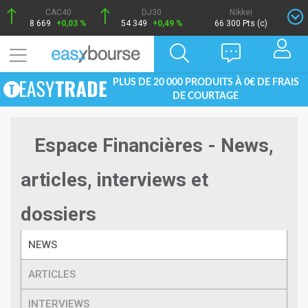
CAC40
DJ30
Nikkei
8 669
+0,03 %
54 349
+0,49 %
66 300 Pts (c)
PLUS DE 20 000 PRODUITS À 0€ DE FRAIS
DE COURTAGE
Espace Financières - News,
articles, interviews et
dossiers
NEWS
ARTICLES
INTERVIEWS