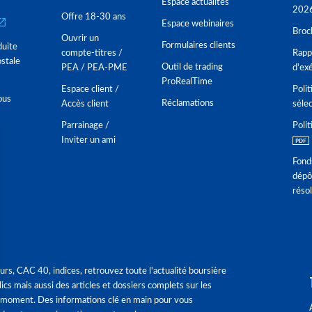
Espace actualités
202
Offre 18-30 ans
Espace webinaires
Broc
Ouvrir un
Formulaires clients
duite
compte-titres /
Rappo
stale
Outil de trading
PEA / PEA-PME
d'ex
ProRealTime
Espace client /
Polit
ous
Réclamations
Accès client
séle
Parrainage /
Polit
Inviter un ami
Fond
dépô
réso
urs, CAC 40, indices, retrouvez toute l'actualité boursière
ics mais aussi des articles et dossiers complets sur les
 moment. Des informations clé en main pour vous