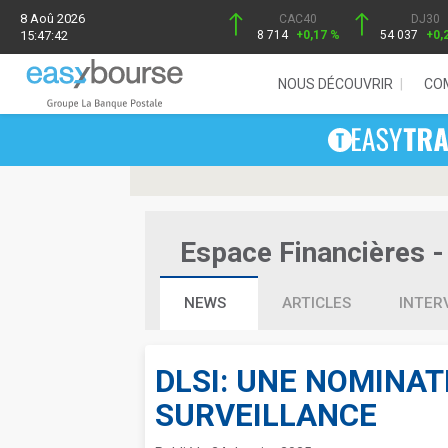
8 Aoû 2026
CAC40
DJ30
15:47:42
8 714
+0,17 %
54 037
+0,
NOUS DÉCOUVRIR
CO
Espace Financières - 
NEWS
ARTICLES
INTER
DLSI: UNE NOMINAT
SURVEILLANCE