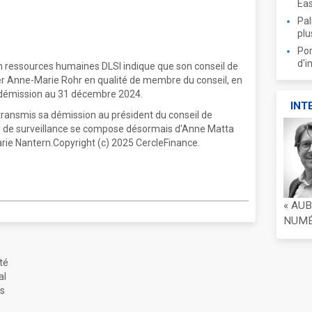
Ea
Pal
plu
Por
d'i
n ressources humaines DLSI indique que son conseil de
mer Anne-Marie Rohr en qualité de membre du conseil, en
 démission au 31 décembre 2024.
INT
 transmis sa démission au président du conseil de
seil de surveillance se compose désormais d'Anne Matta
ie Nantern.Copyright (c) 2025 CercleFinance.
« AU
NUMÉR
été
al
is