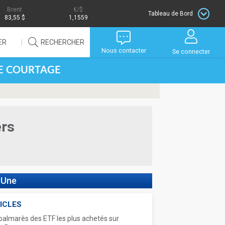
Brent
/$
Tableau de Bord
83,55 $
1,1559
ER
RECHERCHER
Nous contacter
Se connecter
DE COURTAGE
ers
 Une
ICLES
palmarès des ETF les plus achetés sur