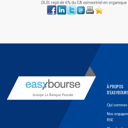
DLSI: repli de 6% du CA semestriel en organique
Face
LinkIn
Twitter
Envoyer
Imprimer
Favoris
book
À PROPOS
D'EASYBOUR
Qui sommes-
Nos engage
RSE