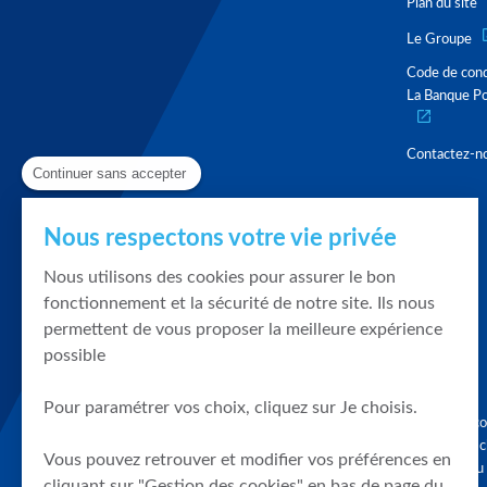
Plan du site
Le Groupe
Code de con
La Banque Po
Contactez-n
Continuer sans accepter
Nous respectons votre vie privée
Nous utilisons des cookies pour assurer le bon
fonctionnement et la sécurité de notre site. Ils nous
permettent de vous proposer la meilleure expérience
possible
Pour paramétrer vos choix, cliquez sur Je choisis.
Graphique, co
en quelques cl
Vous pouvez retrouver et modifier vos préférences en
tendances du
cliquant sur "Gestion des cookies" en bas de page du