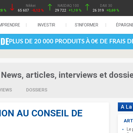
Nikkei
NASDAQ 100
DAX 30
28 %
65 607
-0,12 %
29 722
+1,19 %
26 319
+0,69 %
MPRENDRE
INVESTIR
S'INFORMER
ÉPARGN
PLUS DE 20 000 PRODUITS À 0€ DE FRAIS 
News, articles, interviews et dossi
VIEWS
DOSSIERS
A La
ION AU CONSEIL DE
ART
Le 