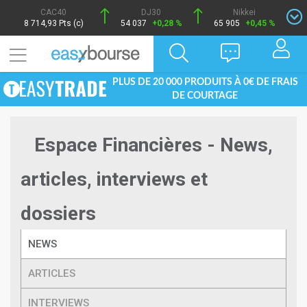
CAC40
DJ30
Nikkei
8 714,93 Pts (c)
54 037
+0,28 %
65 905
+0,45 %
PLUS DE 20 000 PRODUITS À 0€ DE FRAIS
DE COURTAGE
Espace Financières - News,
articles, interviews et
dossiers
NEWS
ARTICLES
INTERVIEWS