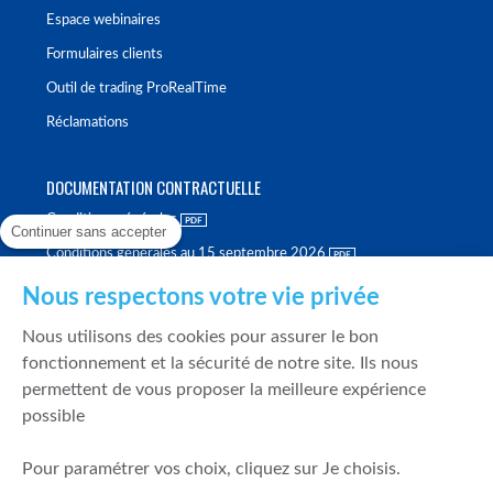
Espace webinaires
Formulaires clients
Outil de trading ProRealTime
Réclamations
DOCUMENTATION CONTRACTUELLE
Conditions générales
Continuer sans accepter
Conditions générales au 15 septembre 2026
Brochure tarifaire
Nous respectons votre vie privée
Rapport sur la qualité d'exécution
Nous utilisons des cookies pour assurer le bon
Politique de meilleure sélection
fonctionnement et la sécurité de notre site. Ils nous
permettent de vous proposer la meilleure expérience
Politique de durabilité
possible
Fonds de garantie des dépôts et de résolution
Pour paramétrer vos choix, cliquez sur Je choisis.
SÉCURITÉ & DONNÉES PERSONNELLES