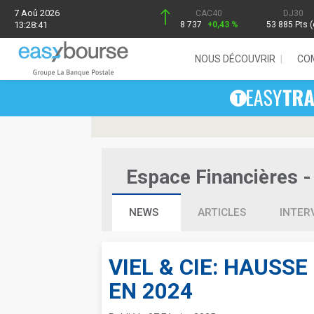
7 Aoû 2026
CAC40
DJ30
13:28:41
8 737
+0,43 %
53 885 Pts (
NOUS DÉCOUVRIR
CO
Espace Financières - 
NEWS
ARTICLES
INTER
VIEL & CIE: HAUSSE
EN 2024