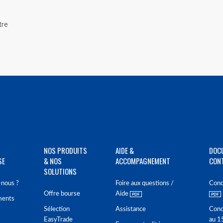
tre
NOS PRODUITS
AIDE &
DOC
SE
& NOS
ACCOMPAGNEMENT
CON
SOLUTIONS
nous ?
Foire aux questions /
Cond
Offre bourse
Aide
ments
Sélection
Assistance
Cond
EasyTrade
au 1