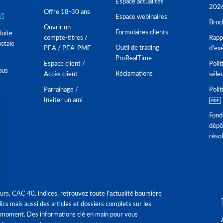
Espace actualités
202
Offre 18-30 ans
Espace webinaires
Broc
Ouvrir un
Formulaires clients
duite
compte-titres /
Rappo
stale
Outil de trading
PEA / PEA-PME
d'ex
ProRealTime
Espace client /
Polit
ous
Réclamations
Accès client
séle
Parrainage /
Polit
Inviter un ami
Fond
dépô
réso
urs, CAC 40, indices, retrouvez toute l'actualité boursière
ics mais aussi des articles et dossiers complets sur les
 moment. Des informations clé en main pour vous