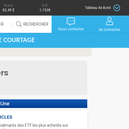
Brent
/$
Tableau de Bord
82,49 $
1,1528
ER
RECHERCHER
Nous contacter
Se connecter
DE COURTAGE
ers
 Une
ICLES
palmarès des ETF les plus achetés sur