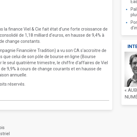
Ea
Pal
plu
Por
d'i
 la finance Viel & Cie fait état d'une forte croissance de
 consolidé de 1,18 milliard d'euros, en hausse de 9,4% à
 de change constants.
INT
pagnie Financière Tradition) a vu son CA s'accroitre de
dis que celui de son pôle de bourse en ligne (Bourse
le seul quatrième trimestre, le chiffre d'affaires de Viel
nce de 9,9% à cours de change courants et en hausse de
ison annuelle.
oits réservés.
« AU
NUMÉR
ois
triel