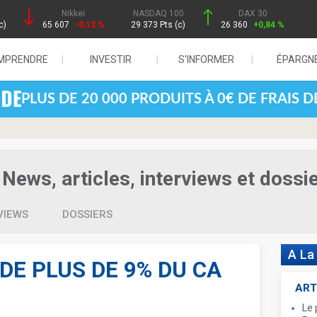
Nikkei
NASDAQ 100
DAX 30
c)
65 607
-0,12 %
29 373 Pts (c)
26 360
+0,84 %
MPRENDRE
INVESTIR
S'INFORMER
ÉPARGN
PLUS DE 20 000 PRODUITS À 0€ DE FRAIS 
News, articles, interviews et dossi
VIEWS
DOSSIERS
A La
 DE PLUS DE 9% DU CA
ART
Le 