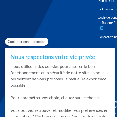
Plan du site
Le Groupe
Code de con
La Banque Po
Contactez-n
Continuer sans accepter
Nous respectons votre vie privée
Nous utilisons des cookies pour assurer le bon
fonctionnement et la sécurité de notre site. Ils nous
permettent de vous proposer la meilleure expérience
possible
Pour paramétrer vos choix, cliquez sur Je choisis.
Graphique, co
en quelques cl
Vous pouvez retrouver et modifier vos préférences en
tendances du
cliquant sur "Gestion des cookies" en bas de page du