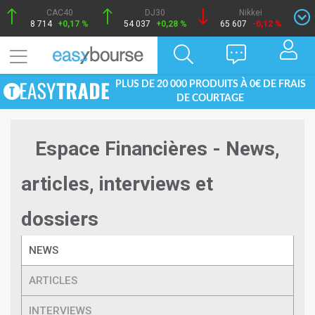
CAC40
DJ30
Nikkei
8 714
+0,17 %
54 037
+0,28 %
65 607
-0,12 %
PLUS DE 20 000 PRODUITS À 0€ DE FRAIS
DE COURTAGE
Espace Financières - News,
articles, interviews et
dossiers
NEWS
ARTICLES
INTERVIEWS