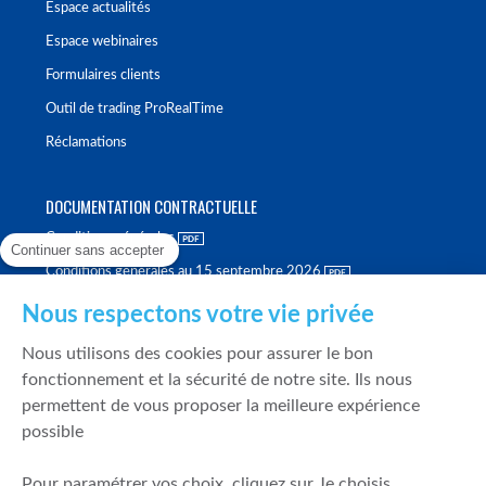
Espace actualités
Espace webinaires
Formulaires clients
Outil de trading ProRealTime
Réclamations
DOCUMENTATION CONTRACTUELLE
Conditions générales
Continuer sans accepter
Conditions générales au 15 septembre 2026
Brochure tarifaire
Nous respectons votre vie privée
Rapport sur la qualité d'exécution
Nous utilisons des cookies pour assurer le bon
Politique de meilleure sélection
fonctionnement et la sécurité de notre site. Ils nous
permettent de vous proposer la meilleure expérience
Politique de durabilité
possible
Fonds de garantie des dépôts et de résolution
Pour paramétrer vos choix, cliquez sur Je choisis.