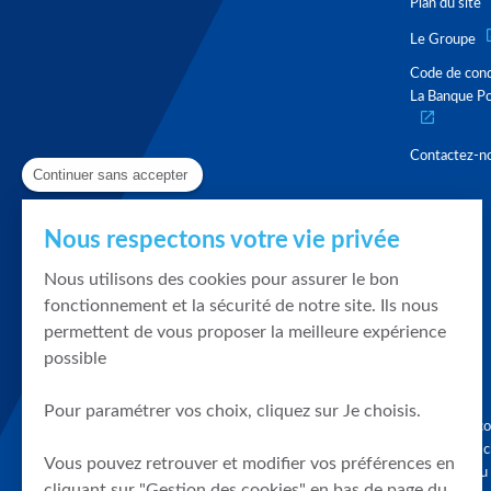
Plan du site
Le Groupe
Code de con
La Banque Po
Contactez-n
Continuer sans accepter
Nous respectons votre vie privée
Nous utilisons des cookies pour assurer le bon
fonctionnement et la sécurité de notre site. Ils nous
permettent de vous proposer la meilleure expérience
possible
Pour paramétrer vos choix, cliquez sur Je choisis.
Graphique, co
en quelques cl
Vous pouvez retrouver et modifier vos préférences en
tendances du
cliquant sur "Gestion des cookies" en bas de page du