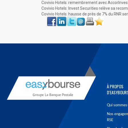
Covivio Hotels: remembrement avec AccorInvest 
Covivio Hotels: Invest Securities relève sa rec
Covivio Hotels: hausse de près de 7% du RNR se
Face
LinkIn
Twitter
Envoyer
Imprimer
Favoris
book
À PROPOS
D'EASYBOUR
Qui sommes-
Nos engage
RSE