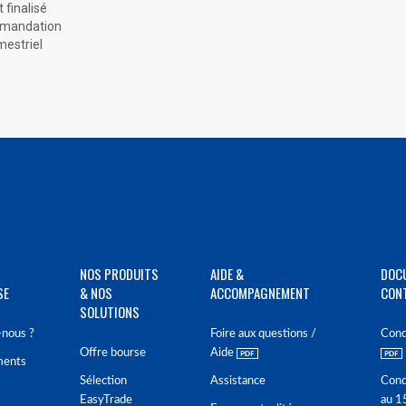
finalisé
ommandation
mestriel
NOS PRODUITS
AIDE &
DOC
SE
& NOS
ACCOMPAGNEMENT
CON
SOLUTIONS
nous ?
Foire aux questions /
Cond
Offre bourse
Aide
ments
Sélection
Assistance
Cond
EasyTrade
au 1