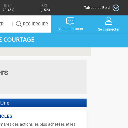
Brent
/$
Tableau de Bord
79,45 $
1,1523
ER
RECHERCHER
Nous contacter
Se connecter
DE COURTAGE
ers
 Une
ICLES
marès des actions les plus achetées et les