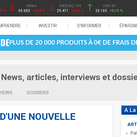
Nikkei
NASDAQ 100
DAX 30
55 %
65 683
-0,93 %
29 471
-0,06 %
26 165
+0,15 %
MPRENDRE
INVESTIR
S'INFORMER
ÉPARGN
PLUS DE 20 000 PRODUITS À 0€ DE FRAIS 
News, articles, interviews et dossi
VIEWS
DOSSIERS
A La
 D'UNE NOUVELLE
ART
Pal