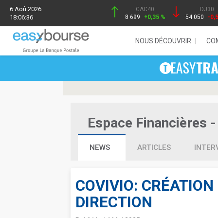
6 Aoû 2026
CAC40
DJ30
18:06:36
8 699
+0,35 %
54 050
-0,
NOUS DÉCOUVRIR
CO
Espace Financières - 
NEWS
ARTICLES
INTER
COVIVIO: CRÉATION
DIRECTION