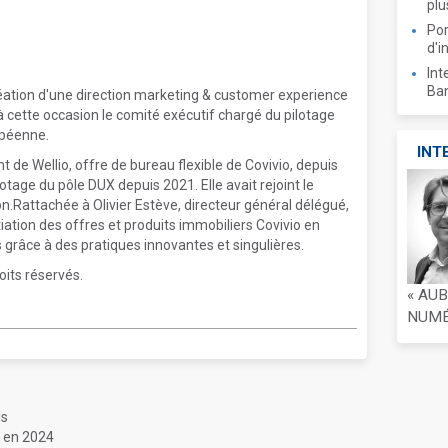
plu
Por
d'i
Int
Ban
création d'une direction marketing & customer experience
 à cette occasion le comité exécutif chargé du pilotage
opéenne.
INT
de Wellio, offre de bureau flexible de Covivio, depuis
otage du pôle DUX depuis 2021. Elle avait rejoint le
.Rattachée à Olivier Estève, directeur général délégué,
tiation des offres et produits immobiliers Covivio en
s grâce à des pratiques innovantes et singulières.
oits réservés.
« AU
NUMÉR
ls
s en 2024