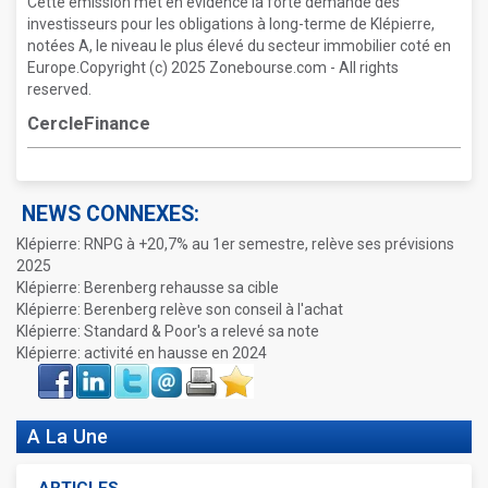
Cette émission met en évidence la forte demande des
investisseurs pour les obligations à long-terme de Klépierre,
notées A, le niveau le plus élevé du secteur immobilier coté en
Europe.Copyright (c) 2025 Zonebourse.com - All rights
reserved.
CercleFinance
NEWS CONNEXES:
Klépierre: RNPG à +20,7% au 1er semestre, relève ses prévisions
2025
Klépierre: Berenberg rehausse sa cible
Klépierre: Berenberg relève son conseil à l'achat
Klépierre: Standard & Poor's a relevé sa note
Klépierre: activité en hausse en 2024
Face
LinkIn
Twitter
Envoyer
Imprimer
Favoris
book
A La Une