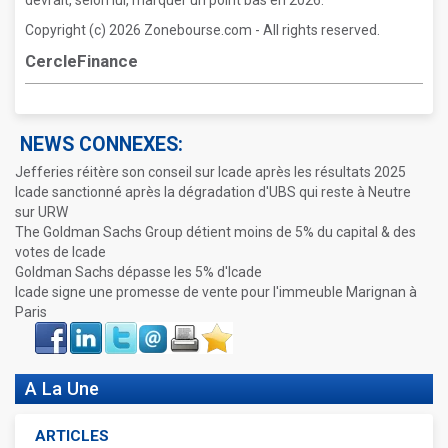
devrait, selon lui, marquer un point bas en 2026.
Copyright (c) 2026 Zonebourse.com - All rights reserved.
CercleFinance
NEWS CONNEXES:
Jefferies réitère son conseil sur Icade après les résultats 2025
Icade sanctionné après la dégradation d'UBS qui reste à Neutre
sur URW
The Goldman Sachs Group détient moins de 5% du capital & des
votes de Icade
Goldman Sachs dépasse les 5% d'Icade
Icade signe une promesse de vente pour l'immeuble Marignan à
Paris
Face
LinkIn
Twitter
Envoyer
Imprimer
Favoris
book
A La Une
ARTICLES