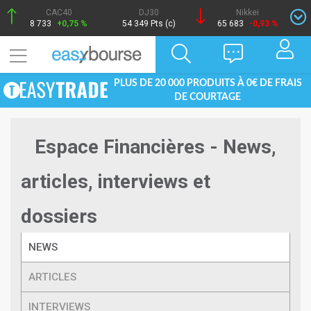
CAC40
DJ30
Nikkei
8 733
+0,75 %
54 349 Pts (c)
65 683
-0,93 %
PLUS DE 20 000 PRODUITS À 0€ DE FRAIS
DE COURTAGE
Espace Financières - News,
articles, interviews et
dossiers
NEWS
ARTICLES
INTERVIEWS