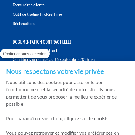
Formulaires clients
Outil de trading ProRealTime
Réclamations
DOCUMENTATION CONTRACTUELLE
Conditions générales
Continuer sans accepter
Conditions générales au 15 septembre 2026
Brochure tarifaire
Nous respectons votre vie privée
Rapport sur la qualité d'exécution
Nous utilisons des cookies pour assurer le bon
Politique de meilleure sélection
fonctionnement et la sécurité de notre site. Ils nous
permettent de vous proposer la meilleure expérience
Politique de durabilité
possible
Fonds de garantie des dépôts et de résolution
Pour paramétrer vos choix, cliquez sur Je choisis.
SÉCURITÉ & DONNÉES PERSONNELLES
Vous pouvez retrouver et modifier vos préférences en
Mentions légales