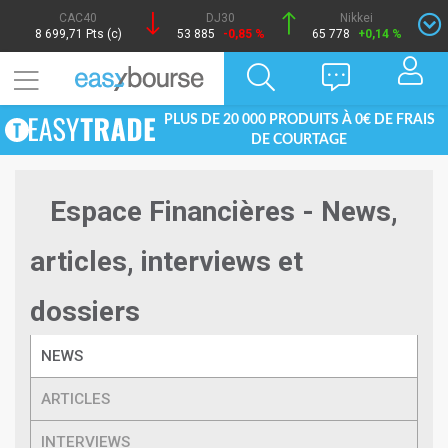
CAC40
DJ30
Nikkei
8 699,71 Pts (c)
53 885
-0,85 %
65 778
+0,14 %
PLUS DE 20 000 PRODUITS À 0€ DE FRAIS
DE COURTAGE
Espace Financières - News,
articles, interviews et
dossiers
NEWS
ARTICLES
INTERVIEWS