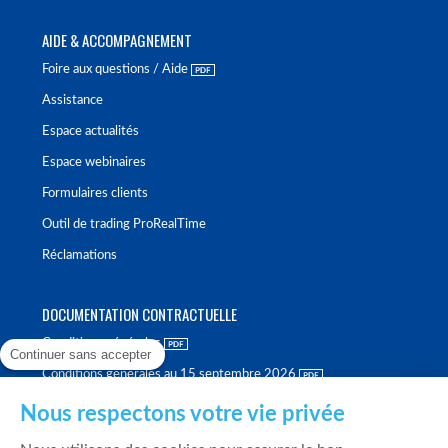
AIDE & ACCOMPAGNEMENT
Foire aux questions / Aide
Assistance
Espace actualités
Espace webinaires
Formulaires clients
Outil de trading ProRealTime
Réclamations
DOCUMENTATION CONTRACTUELLE
Conditions générales
Continuer sans accepter
Conditions générales au 15 septembre 2026
Brochure tarifaire
Nous respectons votre vie privée
Rapport sur la qualité d'exécution