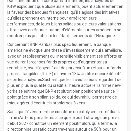
Dans une étude diffusée dans la matinée, les analystes de
KBW expliquent que plusieurs éléments jouent actuellement en
la faveur des banques françaises, qu'il s'agisse des initiatives
qu'elles prennent en interne pour améliorer leurs
performances, de leurs bilans solides ou de leurs valorisations
attractives en Bourse, autant d'éléments qui les amènent à se
montrer plus positifs sur les établissements de l'Hexagone.
Concernant BNP Paribas plus spécifiquement, la banque
américaine évoque une thèse d'investissement qui s'améliore,
avec un établissement qui intensifie visiblement ses efforts en
vue de renforcer ses fonds propres et d'augmenter sa
rentabilité, avec l'objectif est de parvenir à un retour sur fonds
propres tangibles (RoTE) d'environ 13%.Un titre encore décoté
selon les analystesSachant que les investisseurs regardent de
plus en plus la qualité du crédit à l'heure actuelle, la firme new-
yorkaise estime que BNP est plutôt bien positionnée sur ce
point grâce à son bilan solide, ce qui devrait lui permettre de
mieux gérer d'éventuels problèmes à venir.
Sans que l'événement ne constitue un catalyseur immédiat, la
firme s'attend par ailleurs à ce que le point stratégique prévu
début 2027 constitue un élément positif alors qu'à terme, la
direction vise un ratio coûts/revenus autour de 50% pour un