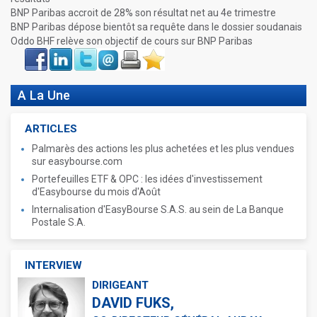
BNP Paribas accroit de 28% son résultat net au 4e trimestre
BNP Paribas dépose bientôt sa requête dans le dossier soudanais
Oddo BHF relève son objectif de cours sur BNP Paribas
Face
LinkIn
Twitter
Envoyer
Imprimer
Favoris
book
A La Une
ARTICLES
Palmarès des actions les plus achetées et les plus vendues
sur easybourse.com
Portefeuilles ETF & OPC : les idées d'investissement
d'Easybourse du mois d'Août
Internalisation d'EasyBourse S.A.S. au sein de La Banque
Postale S.A.
INTERVIEW
DIRIGEANT
DAVID FUKS,