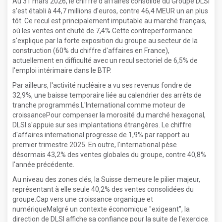
Au 31 mars 2026, le chiffre d'affaires consolidé du Groupe DLSI
s'est établi à 44,7 millions d'euros, contre 46,4 MEUR un an plus
tôt. Ce recul est principalement imputable au marché français,
où les ventes ont chuté de 7,4%.Cette contreperformance
s'explique par la forte exposition du groupe au secteur de la
construction (60% du chiffre d'affaires en France),
actuellement en difficulté avec un recul sectoriel de 6,5% de
l'emploi intérimaire dans le BTP.
Par ailleurs, l'activité nucléaire a vu ses revenus fondre de
32,9%, une baisse temporaire liée au calendrier des arrêts de
tranche programmés.L'International comme moteur de
croissancePour compenser la morosité du marché hexagonal,
DLSI s'appuie sur ses implantations étrangères. Le chiffre
d'affaires international progresse de 1,9% par rapport au
premier trimestre 2025. En outre, l'international pèse
désormais 43,2% des ventes globales du groupe, contre 40,8%
l'année précédente.
Au niveau des zones clés, la Suisse demeure le pilier majeur,
représentant à elle seule 40,2% des ventes consolidées du
groupe.Cap vers une croissance organique et
numériqueMalgré un contexte économique "exigeant", la
direction de DLSI affiche sa confiance pour la suite de l'exercice.