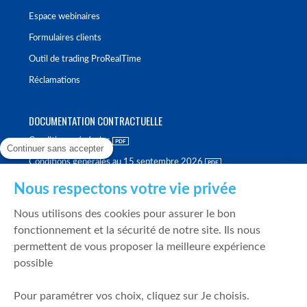
Espace webinaires
Formulaires clients
Outil de trading ProRealTime
Réclamations
DOCUMENTATION CONTRACTUELLE
Conditions générales
Continuer sans accepter
Conditions générales au 15 septembre 2026
Brochure tarifaire
Nous respectons votre vie privée
Rapport sur la qualité d'exécution
Nous utilisons des cookies pour assurer le bon
Politique de meilleure sélection
fonctionnement et la sécurité de notre site. Ils nous
permettent de vous proposer la meilleure expérience
Politique de durabilité
possible
Fonds de garantie des dépôts et de résolution
Pour paramétrer vos choix, cliquez sur Je choisis.