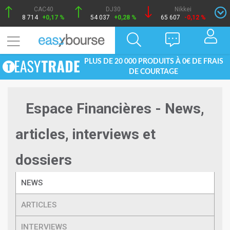
CAC40
DJ30
Nikkei
8 714
+0,17 %
54 037
+0,28 %
65 607
-0,12 %
PLUS DE 20 000 PRODUITS À 0€ DE FRAIS
DE COURTAGE
Espace Financières - News,
articles, interviews et
dossiers
NEWS
ARTICLES
INTERVIEWS