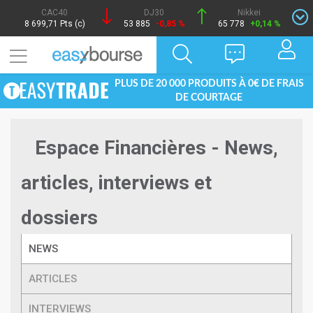
CAC40
DJ30
Nikkei
8 699,71 Pts (c)
53 885
-0,85 %
65 778
+0,14 %
PLUS DE 20 000 PRODUITS À 0€ DE FRAIS
DE COURTAGE
Espace Financières - News,
articles, interviews et
dossiers
NEWS
ARTICLES
INTERVIEWS