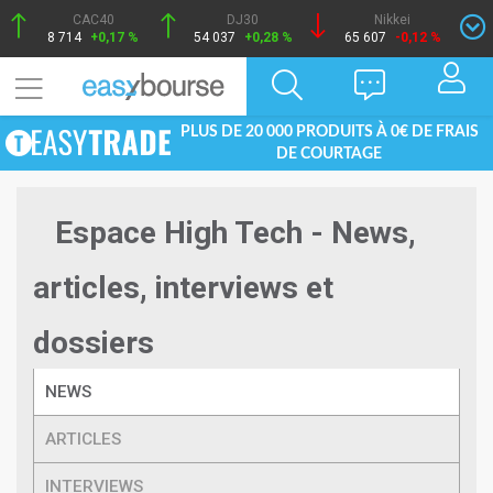
CAC40
DJ30
Nikkei
8 714
+0,17 %
54 037
+0,28 %
65 607
-0,12 %
PLUS DE 20 000 PRODUITS À 0€ DE FRAIS
DE COURTAGE
Espace High Tech - News,
articles, interviews et
dossiers
NEWS
ARTICLES
INTERVIEWS