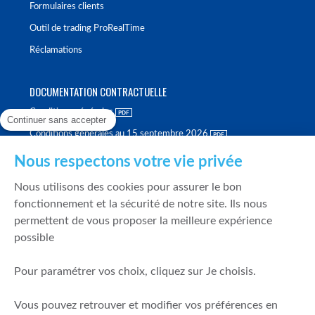
Formulaires clients
Outil de trading ProRealTime
Réclamations
DOCUMENTATION CONTRACTUELLE
Conditions générales
Continuer sans accepter
Conditions générales au 15 septembre 2026
Brochure tarifaire
Nous respectons votre vie privée
Rapport sur la qualité d'exécution
Nous utilisons des cookies pour assurer le bon
Politique de meilleure sélection
fonctionnement et la sécurité de notre site. Ils nous
permettent de vous proposer la meilleure expérience
Politique de durabilité
possible
Fonds de garantie des dépôts et de résolution
Pour paramétrer vos choix, cliquez sur Je choisis.
SÉCURITÉ & DONNÉES PERSONNELLES
Vous pouvez retrouver et modifier vos préférences en
Mentions légales