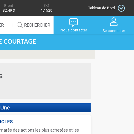
Brent
/$
Tableau de Bord
82,49 $
1,1520
ER
RECHERCHER
Nous contacter
Se connecter
DE COURTAGE
s
 Une
ICLES
marès des actions les plus achetées et les