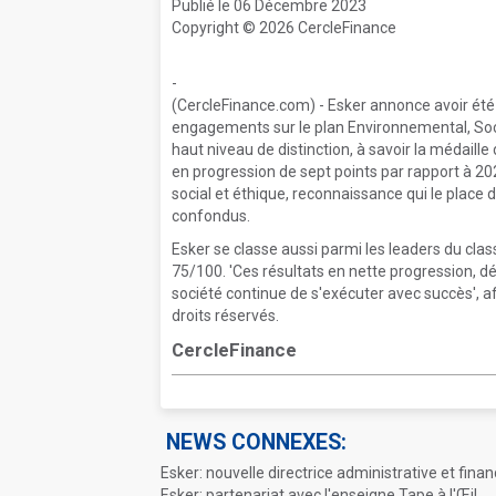
Publié le 06 Décembre 2023
Copyright © 2026 CercleFinance
-
(CercleFinance.com) - Esker annonce avoir ét
engagements sur le plan Environnemental, Soc
haut niveau de distinction, à savoir la médaille 
en progression de sept points par rapport à 202
social et éthique, reconnaissance qui le place 
confondus.
Esker se classe aussi parmi les leaders du cl
75/100. 'Ces résultats en nette progression, d
société continue de s'exécuter avec succès', a
droits réservés.
CercleFinance
NEWS CONNEXES:
Esker: nouvelle directrice administrative et finan
Esker: partenariat avec l'enseigne Tape à l'Œil