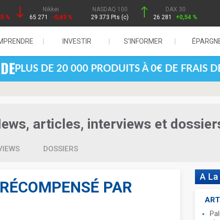
Nikkei
NASDAQ 100
DAX 30
85 %
65 271
-0,63 %
29 373 Pts (c)
26 281
+0,54 %
MPRENDRE
INVESTIR
S'INFORMER
ÉPARGN
PLUS DE 20 000 PRODUITS À 0€ DE FRAIS 
ws, articles, interviews et dossier
VIEWS
DOSSIERS
A La
 RÉCOMPENSÉ PAR
ART
Pal