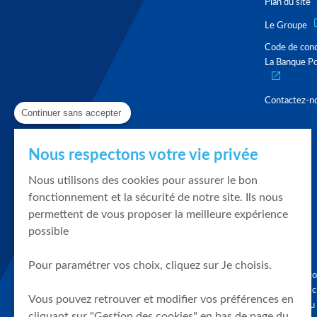
Plan du site
Le Groupe
Code de con
La Banque Po
Contactez-n
Continuer sans accepter
Nous respectons votre vie privée
Nous utilisons des cookies pour assurer le bon
fonctionnement et la sécurité de notre site. Ils nous
permettent de vous proposer la meilleure expérience
possible
Pour paramétrer vos choix, cliquez sur Je choisis.
Graphique, co
en quelques cl
Vous pouvez retrouver et modifier vos préférences en
tendances du
cliquant sur "Gestion des cookies" en bas de page du