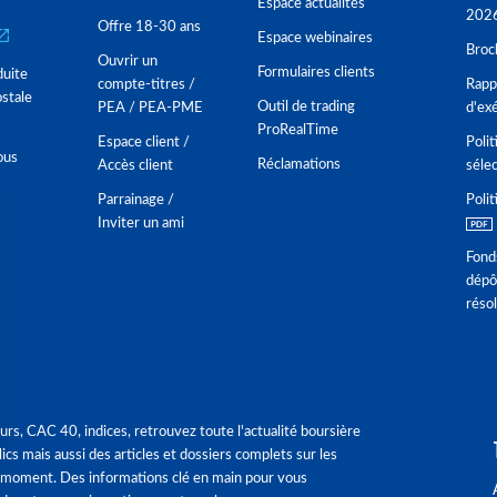
Espace actualités
202
Offre 18-30 ans
Espace webinaires
Broc
Ouvrir un
Formulaires clients
duite
compte-titres /
Rappo
stale
Outil de trading
PEA / PEA-PME
d'ex
ProRealTime
Espace client /
Polit
ous
Réclamations
Accès client
séle
Parrainage /
Polit
Inviter un ami
Fond
dépô
réso
urs, CAC 40, indices, retrouvez toute l'actualité boursière
ics mais aussi des articles et dossiers complets sur les
 moment. Des informations clé en main pour vous