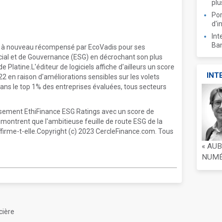
plu
Por
d'i
Int
Ban
é à nouveau récompensé par EcoVadis pour ses
ial et de Gouvernance (ESG) en décrochant son plus
de Platine.L'éditeur de logiciels affiche d'ailleurs un score
INT
2 en raison d'améliorations sensibles sur les volets
dans le top 1% des entreprises évaluées, tous secteurs
assement EthiFinance ESG Ratings avec un score de
émontrent que l'ambitieuse feuille de route ESG de la
ffirme-t-elle.Copyright (c) 2023 CercleFinance.com. Tous
« AU
NUMÉR
cière