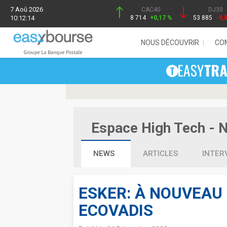
7 Aoû 2026
CAC40
DJ30
10:12:14
8 714
+0,17 %
53 885
-0,
NOUS DÉCOUVRIR
CO
Espace High Tech - Ne
NEWS
ARTICLES
INTER
ESKER: À NOUVEAU
ECOVADIS