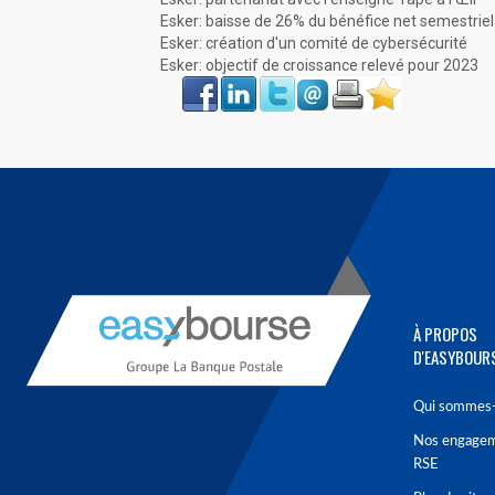
Esker: baisse de 26% du bénéfice net semestriel
Esker: création d'un comité de cybersécurité
Esker: objectif de croissance relevé pour 2023
Face
LinkIn
Twitter
Envoyer
Imprimer
Favoris
book
À PROPOS
D'EASYBOUR
Qui sommes-
Nos engage
RSE