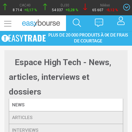
CAC40
DJ30
Nikkei
8 714
+0,17 %
54 037
+0,28 %
65 607
-0,12 %
PLUS DE 20 000 PRODUITS À 0€ DE FRAIS
DE COURTAGE
Espace High Tech - News,
articles, interviews et
dossiers
NEWS
ARTICLES
INTERVIEWS