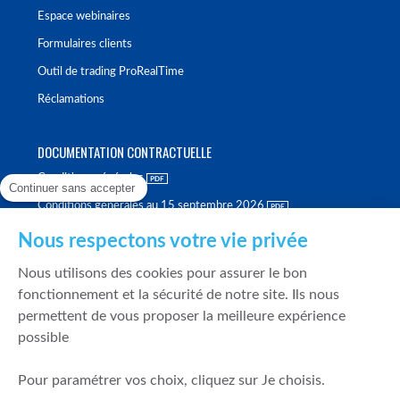
Espace webinaires
Formulaires clients
Outil de trading ProRealTime
Réclamations
DOCUMENTATION CONTRACTUELLE
Conditions générales
Continuer sans accepter
Conditions générales au 15 septembre 2026
Brochure tarifaire
Nous respectons votre vie privée
Rapport sur la qualité d'exécution
Nous utilisons des cookies pour assurer le bon
Politique de meilleure sélection
fonctionnement et la sécurité de notre site. Ils nous
permettent de vous proposer la meilleure expérience
Politique de durabilité
possible
Fonds de garantie des dépôts et de résolution
Pour paramétrer vos choix, cliquez sur Je choisis.
SÉCURITÉ & DONNÉES PERSONNELLES