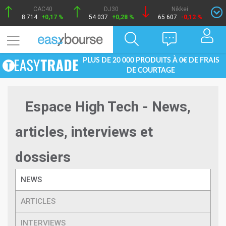
CAC40
DJ30
Nikkei
8 714
+0,17 %
54 037
+0,28 %
65 607
-0,12 %
PLUS DE 20 000 PRODUITS À 0€ DE FRAIS
DE COURTAGE
Espace High Tech - News,
articles, interviews et
dossiers
NEWS
ARTICLES
INTERVIEWS