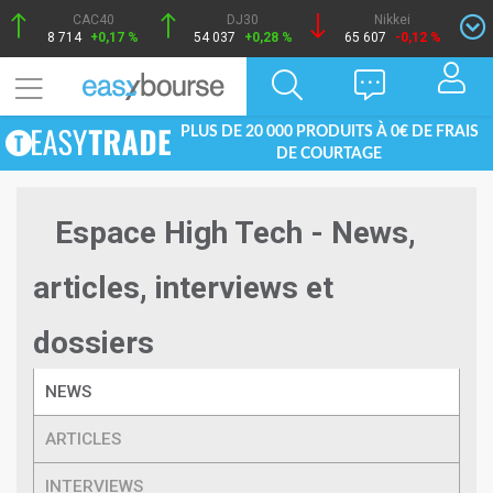
CAC40
DJ30
Nikkei
8 714
+0,17 %
54 037
+0,28 %
65 607
-0,12 %
PLUS DE 20 000 PRODUITS À 0€ DE FRAIS
DE COURTAGE
Espace High Tech - News,
articles, interviews et
dossiers
NEWS
ARTICLES
INTERVIEWS